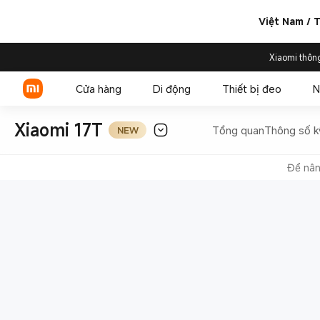
Việt Nam / T
Xiaomi thôn
Cửa hàng
Di động
Thiết bị đeo
N
Xiaomi 17T
Tổng quan
Thông số k
NEW
Để nân
Xiaomi Series
REDMI Series
POCO