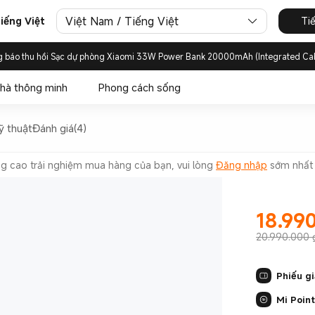
Việt Nam / Tiếng Việt
Ti
iếng Việt
g báo thu hồi Sạc dự phòng Xiaomi 33W Power Bank 20000mAh (Integrated Ca
hà thông minh
Phong cách sống
ỹ thuật
Đánh giá(4)
g cao trải nghiệm mua hàng của bạn, vui lòng
Đăng nhập
sớm nhất 
18.99
Current Pr
20.990.000 
Phiếu g
Mi Point