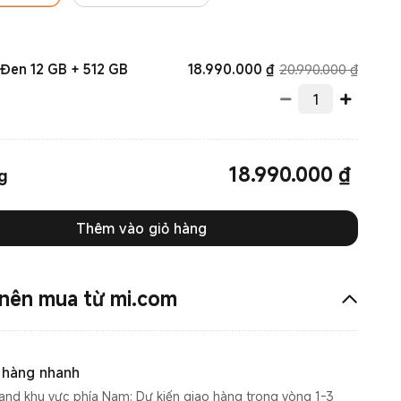
Current Price ₫1899
Giá bán
18.990.000
₫
20.990.000 ₫
 Đen 12 GB + 512 GB
18.990.000
₫
Current Price ₫18990000.00
g
Thêm vào giỏ hàng
 nên mua từ mi.com
 hàng nhanh
nd khu vực phía Nam: Dự kiến giao hàng trong vòng 1-3