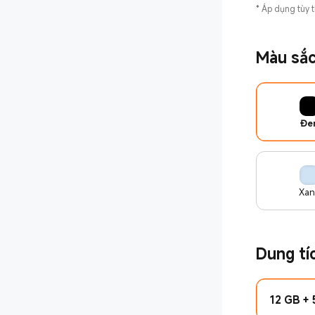
*
Áp dụng tùy 
Màu sắ
Đe
Xan
Dung tí
12 GB + 