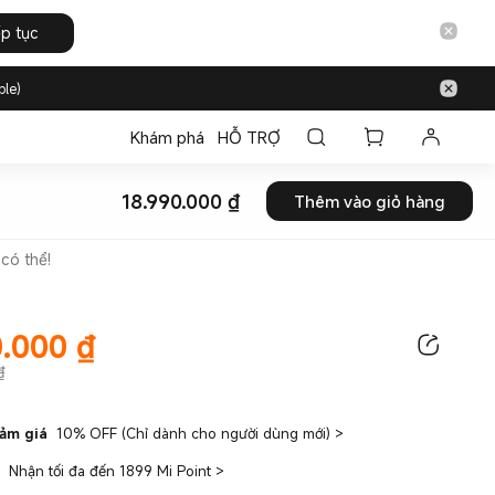
ếp tục
ble)
Khám phá
HỖ TRỢ
18.990.000
₫
Thêm vào giỏ hàng
Current Price ₫18990000
có thể!
0.000
₫
ice ₫18990000.00
₫
iảm giá
10% OFF (Chỉ dành cho người dùng mới)
>
Nhận tối đa đến 1899 Mi Point
>