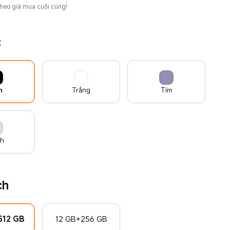
theo giá mua cuối cùng!
c
n
Trắng
Tím
h
ch
512 GB
12 GB+256 GB