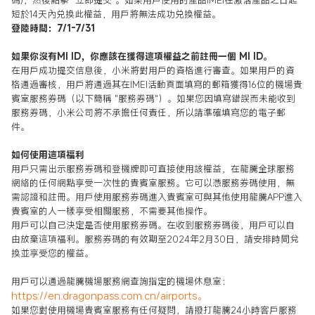
碼)，然後點擊
"
立即提交
"
。如果用戶使用的產品
IMEI
在激活產品之日起
短於
14
天內兑換此權益，用戶將無法成功兑換權益。
登陸時間：7/1-7/31
如果你沒有MI ID，你應該在獲得這項權益之前註冊一個 MI ID。
在用戶成功提交信息後，小米將對用戶的資格進行審查。如果用戶的資
格通過審核，用戶將通過其在IMEI活動頁面填寫的郵箱獲得16位的機場貴
賓室服務券碼（以下簡稱 "服務券碼"）。如果您因填寫錯誤而未能收到
服務券碼，小米公司將不承擔任何責任，所以請準確填寫您的電子郵
件。
如何使用這項福利
用戶只需出示服務券碼和登機牌即可直接使用該權益，在龍騰全球服務
網絡的任何網點享受一次性的貴賓室服務。它可以憑服務券碼使用，無
需認證和註冊。用戶使用服務券碼進入貴賓室可與其他使用龍騰APP進入
貴賓室的人一樣享受相關服務，不需要其他操作。
用戶可以自己決定是否使用服務券碼。在收到服務券碼後，用戶可以自
由放棄這項福利。服務券碼的有效期至2024年2月30日，請安排時間兌
換並享受您的權益。
用戶可以通過龍騰機場服務網查詢指定的機場休息室：
https://en.dragonpass.com.cn/airports。
如果您對使用機場貴賓室服務有任何疑問，請撥打龍騰24小時客戶服務