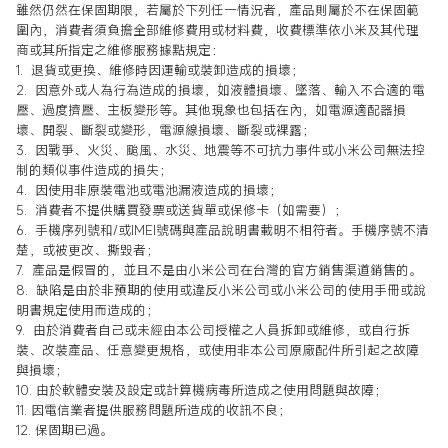
雖然仍然在保固期限，若屬於下列任一情況者，產品則屬於不在保固範
圍內，消費者須負擔全部維修費用或材料費，收費標準依小米及其代理
商或其所指定之維修服務據點規定：
1.
退貨或更換、維修時因運輸或裝卸造成的損壞；
2.
因意外或人為行為造成的損壞，如液體損壞、墜落、輸入不合適的電
壓、過度擠壓、主板變形等。其他現象也包括在內，如電源適配器損
壞、開裂、斷裂或變形，電源線損壞、斷裂或裸露；
3.
因戰爭、火災、颱風、水災、地震等不可抗力事件或小米公司無法控
制的類似事件造成的損失；
4.
因使用非原裝電池或電池漏液造成的損壞；
5.
消費者不提供購買發票或送貨單或保修卡（如需要）；
6.
手機序列號和/或IMEI號碼與產品說明書載明不相符者。手機序號不清
楚，或被更改、撕毀者；
7.
產品是假冒的，並且不是由小米公司在台灣的官方銷售渠道銷售的。
8.
缺陷是由於非預期的使用或違反小米公司或小米公司的使用手冊或說
明書規定使用而造成的；
9.
由於消費者自己或未經由本公司授權之人員拆卸或維修，或自行拆
裝、改裝產品、任意變更規格，或使用非本公司原廠配件所引起之故障
與損壞；
10.
由於軟體安裝及設定或計算機病毒所造成之使用問題與故障；
11.
因電信業者提供服務問題所造成的收訊不良；
12. 保固期已過。