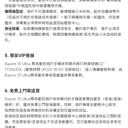
一旦產品維修完成，服務中心通知消費者後，消費者需要按照"備用機借
用協議"中規定的條件歸還備用手機。
備用機型號
：用戶不可選擇機型，解釋權歸小米所有。
配件或備用零件
（包括但不限於充電器或充電線）一般不與備用手機一起提供，但如果
提供，消費者必須將所有物品退回給服務中心。
責任歸屬
：如果備用機被客戶損壞或丟失，屬於客戶責任，客戶必須支
付維修、配件及相關的費用，賠償因備用機損壞/丟失而給小米造成的損
失。
5. 尊享VIP客服
Xiaomi 13 Ultra 尊享服务用戶手機保修期內撥打熱線號碼
02-
77255376（服務時間 09:00-18:00 含節假日）
, 接入專屬服務熱線，由
Xiaomi 13 Ultra
尊享服务專享客服提供尊享服務。
6. 免费上門取送貨
Xiaomi 13 Ultra尊享服务用戶保修期内的手機需要售后服务（換貨/退貨/
維修）时，提供免費上門取貨服務。同時，用戶無需去服務中心取货，
我們的快遞員會將維修好的設備送到您提供的地址。
取貨和送貨的時間將取決於小米授權服務中心與取貨/送貨地址之間的距
離。而如果取貨/送貨地址不在送貨範圍內，您可能無法在該地址享受這
項服務。