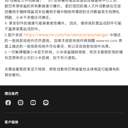
和/或機密文件和數據）； (b) 在將備用電話返還給授權服務中心之前，
對您希望保留的所有數據進行備份。 對於因您的個人文件或數據在您退
回備用手機時殘留或未從備用手機中刪除而導致的任何數據丟失和隱私
問題，小米不承擔任何責任。
4. 某些部件的維護可能需要更換備件。 因此，維修後的產品或部件可能
不是原裝產品或部件。
https://www.mi.com/tw/service/exchange/
5.客戶承認
中描述
的一般條款和條件仍然適用。 如果本條款和條件與相關 www.mi.com 頁
面上描述的一般條款和條件存在衝突，則以這些條款和條件為準。
6.一切解釋權歸小米官方所有。小米保留隨時變更、修改本服務政策的權
利並將修改公示於小米官網，恕不另行通知。
本售後服務政策並不排除、限制或暫停您根據當地法律規定可能擁有的
其他權利。
關注我們
客戶服務