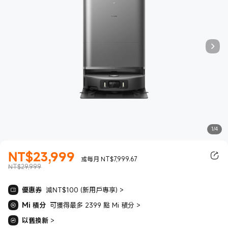
1/4
NT$
23,999
現價 NT$23999.00
或每月 NT$7,999.67
NT$29,999
優惠券
減NT$100 (新用戶專享)
>
Mi 積分
可獲得最多 2399 點 Mi 積分
>
以舊換新
>