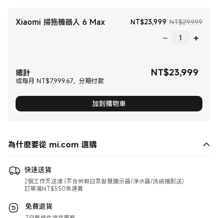
Xiaomi 掃拖機器人 6 Max
現價 NT$23999.
銷售價
NT$
23,999
NT$29,999
NT$
23,999
現價 NT$23999.00
總計
或每月 NT$7,999.67，分期付款
加到購物車
為什麼要從 mi.com 選購
快速送貨
2個工作天送達 (不含例假日及智慧顯示器/淨水器/洗碗機配送)
訂單滿NT$550免運費
免費退貨
7日無條件退貨服務