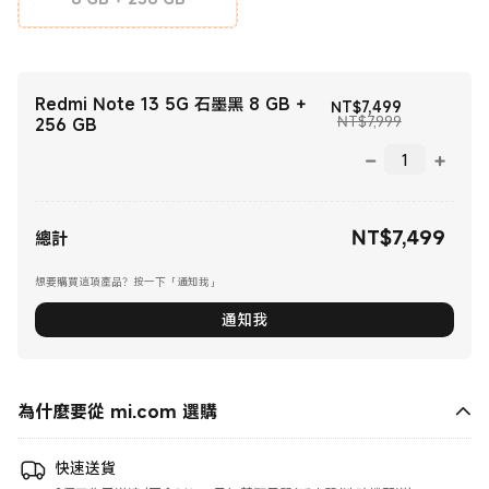
Redmi Note 13 5G 石墨黑 8 GB +
現價 NT$749
NT$
7,499
銷售價格 NT$7
NT$7,999
256 GB
NT$
7,499
現價 NT$7499.00
總計
想要購買這項產品？按一下「通知我」
通知我
為什麼要從 mi.com 選購
快速送貨