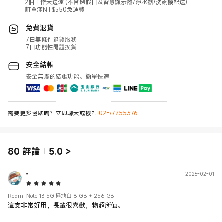
2個工作天送達 (不含例假日及智慧顯示器/淨水器/洗碗機配送)
訂單滿NT$550免運費
免費退貨
7日無條件退貨服務
7日功能性問題換貨
安全結帳
安全無虞的結賬功能。簡單快速
需要更多協助嗎？立即聊天或撥打
02-77255376
80
評論
5.0
>
*
2026-02-01
5 Star
Redmi Note 13 5G 極地白 8 GB + 256 GB
這支非常好用，長輩很喜歡，物超所值。