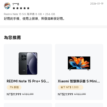
1***8
2026-01-19
5 Star
Redmi Note 13 5G 海洋青 8 GB + 256 GB
好用的手機，使用上很順，照像清晰很好用。
為您推薦
REDMI Note 15 Pro+ 5G
Xiaomi 智慧顯示器 S Mini
玄夜黑 12 GB + 512 GB
LED 2026 65型
現價 NT$1,000
7% 折扣
省下
NT$
1,000
現價 NT$11,999
銷售價格 NT$12,999
現價 NT$21,999
銷售價格 NT$
NT$
11,999
NT$
21,999
NT$12,999
NT$22,999