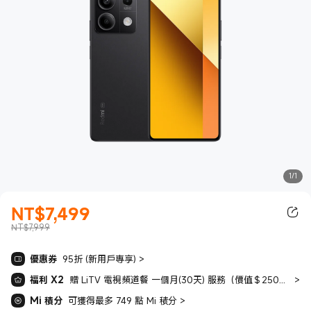
1/1
NT$
7,499
現價 NT$7499.00
NT$7,999
優惠券
95折 (新用戶專享)
>
福利 X2
贈 LiTV 電視頻道餐 一個月(30天) 服務（價值＄250元） + 贈Youtube Premium 免費試用2個月（價值NT$398)
>
Mi 積分
可獲得最多 749 點 Mi 積分
>