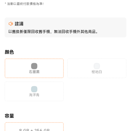
*
活動以最終付款價格為準！
建議
以舊換新僅限回收舊手機，無法回收手機外其他商品。
顏色
石墨黑
極地白
海洋青
容量
8 GB + 256 GB