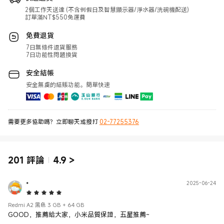
2個工作天送達 (不含例假日及智慧顯示器/淨水器/洗碗機配送)
訂單滿NT$550免運費
免費退貨
7日無條件退貨服務
7日功能性問題換貨
安全結帳
安全無虞的結賬功能。簡單快速
需要更多協助嗎？立即聊天或撥打
02-77255376
201
評論
4.9
>
*
2025-06-24
5 Star
Redmi A2 黑色 3 GB + 64 GB
GOOD，推薦給大家，小米品質保證，五星推薦~