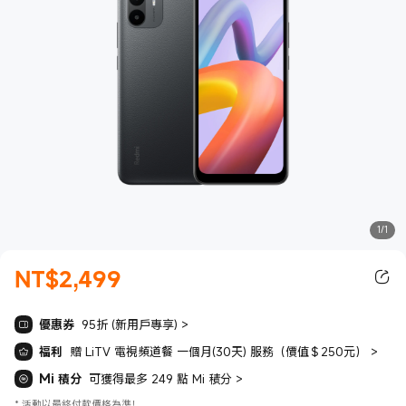
1/1
NT$
2,499
現價 NT$2499.00
優惠券
95折 (新用戶專享)
>
福利
贈 LiTV 電視頻道餐 一個月(30天) 服務（價值＄250元）
>
Mi 積分
可獲得最多 249 點 Mi 積分
>
*
活動以最終付款價格為準！