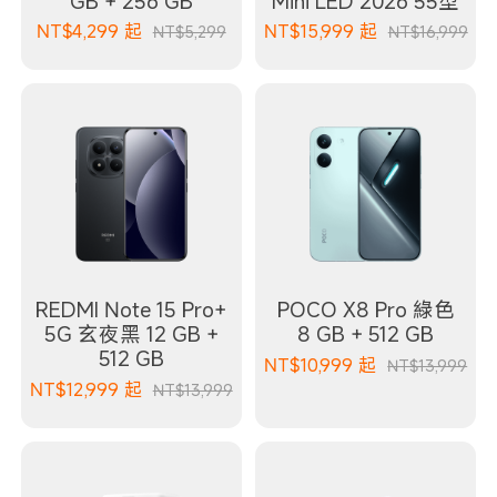
GB + 256 GB
Mini LED 2026 55型
NT$
4,299
起
NT$
15,999
起
NT$5,299
NT$16,999
REDMI Note 15 Pro+
POCO X8 Pro 綠色
5G 玄夜黑 12 GB +
8 GB + 512 GB
512 GB
NT$
10,999
起
NT$13,999
NT$
12,999
起
NT$13,999