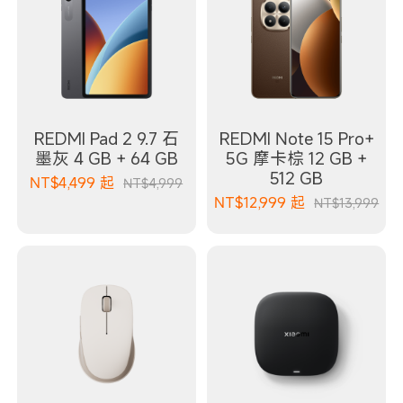
REDMI Pad 2 9.7 石
REDMI Note 15 Pro+
墨灰 4 GB + 64 GB
5G 摩卡棕 12 GB +
512 GB
NT$
4,499
起
NT$4,999
NT$
12,999
起
NT$13,999