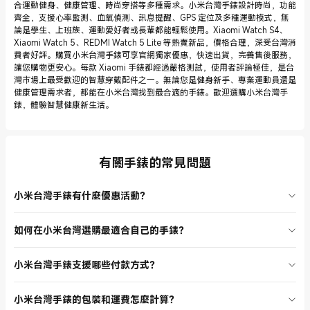
合運動健身、健康管理、時尚穿搭等多種需求。小米台灣手錶設計時尚，功能
齊全，支援心率監測、血氧偵測、訊息提醒、GPS 定位及多種運動模式，無
論是學生、上班族、運動愛好者或長輩都能輕鬆使用。Xiaomi Watch S4、
Xiaomi Watch 5、REDMI Watch 5 Lite 等熱賣新品，價格合理，深受台灣消
費者好評。購買小米台灣手錶可享官網獨家優惠，快速出貨，完善售後服務，
讓您購物更安心。每款 Xiaomi 手錶都經過嚴格測試，使用者評論極佳，是台
灣市場上最受歡迎的智慧穿戴配件之一。無論您是健身新手、專業運動員還是
健康管理需求者，都能在小米台灣找到最合適的手錶。歡迎選購小米台灣手
錶，體驗智慧健康新生活。
有關手錶的常見問題
小米台灣手錶有什麼優惠活動？
小米台灣常推出手錶限時折扣、滿額贈品、舊換新等活動。建議隨時關
如何在小米台灣選購最適合自己的手錶？
注官網首頁和促銷專區，掌握最新優惠資訊，享受實惠價格購買 Xiaomi
手錶。
選購 Xiaomi 手錶時，可根據螢幕尺寸、健康監測功能、運動模式和外
小米台灣手錶支援哪些付款方式？
觀設計挑選。官網產品頁有詳細參數說明，無論是日常健康管理或專業
運動都能找到合適型號。
小米台灣支援信用卡、ATM 轉帳、超商付款等多種方式，方便用戶依自
小米台灣手錶的包裝和運費怎麼計算？
身情況選擇，購買 Xiaomi 手錶更輕鬆。