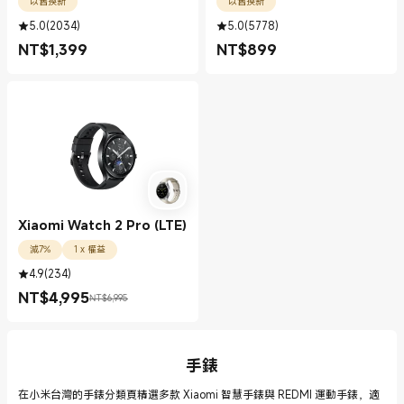
以舊換新
以舊換新
5.0
(
2034
)
5.0
(
5778
)
NT$
1,399
NT$
899
現價 NT$1399.00
現價 NT$899.00
Xiaomi Watch 2 Pro (LTE)
減7%
1 x 權益
4.9
(
234
)
NT$
4,995
NT$6,995
現價 NT$4995.00
銷售價格 NT$6,995
手錶
在小米台灣的手錶分類頁精選多款 Xiaomi 智慧手錶與 REDMI 運動手錶，適