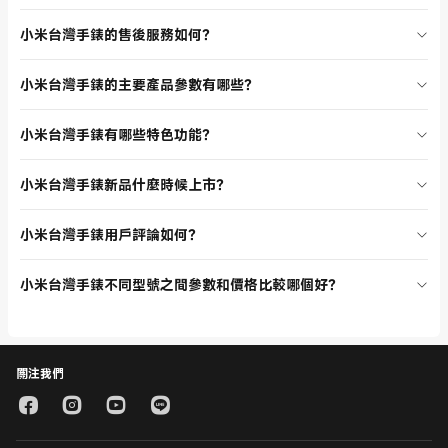
所有 Xiaomi 手錶產品皆採安全包裝，確保運送過程無損。運費依訂單
小米台灣手錶的售後服務如何？
金額和配送地區計算，部分活動期間可享免運費，詳情請參考官網說
明。
小米台灣為手錶產品提供完善售後服務，包括保固、維修和退換貨。用
小米台灣手錶的主要產品參數有哪些？
戶可透過官網客服或電話諮詢，享受專業售後支援。
Xiaomi Watch S4 支援多種運動模式、心率監測、血氧偵測、5ATM 防
小米台灣手錶有哪些特色功能？
水、GPS 定位、超過百種錶面可選。REDMI Watch 5 Lite 則主打輕巧
設計、長效電池、健康監測、訊息提醒等功能，適合日常佩戴。
Xiaomi 手錶具備健康監測、運動追蹤、訊息提醒、GPS 定位、5ATM
小米台灣手錶新品什麼時候上市？
防水、可自訂錶面等特色，提升使用體驗，適合多種場景應用。
小米台灣會定期上架最新 Xiaomi 手錶產品，上市時間以官網公告為
小米台灣手錶用戶評論如何？
主，建議關注新品專區，第一時間獲取最新資訊。
小米台灣手錶產品在官網用戶評論區獲得高度評價，消費者普遍認為產
小米台灣手錶不同型號之間參數和價格比較哪個好？
品功能齊全、價格合理、使用方便，是台灣市場上最受歡迎的智慧穿戴
配件之一。
Xiaomi 手錶不同型號在螢幕尺寸、健康監測、運動模式和價格上各有差
異。價格也依配置不同而有所不同，建議依實際需求和預算選擇最適合
自己的型號，詳細比較可參考官網產品頁面。
關注我們