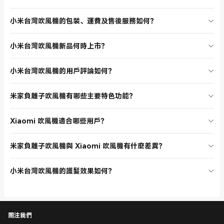
讓您安心選購 Xiaomi 吹風機，享受便捷的購物體驗。
小米台灣吹風機分類頁提供多款產品，建議根據髮質與造型需求選擇。
小米台灣吹風機的包裝、運費及售後服務如何？
米家負離子吹風機適合追求護髮效果的用戶，Xiaomi 吹風機則主打快速
乾髮。每款產品都有詳細參數與特色介紹，方便比較功能與價格，找到
所有小米台灣吹風機均由官方出貨，包裝精美，運費透明。商品享有完
最適合自己的 Xiaomi 吹風機。
小米台灣吹風機新品何時上市？
善的售後服務，若有任何問題可聯繫客服協助處理。購買 Xiaomi 吹風
機，品質有保障，售後無憂。
小米台灣官網會不定期推出新品，吹風機系列皆為最新上市產品。建議
小米台灣吹風機的用戶評論如何？
關注官網公告或訂閱電子報，隨時掌握 Xiaomi 吹風機新品上市時間，
搶先體驗最先進的美髮科技。
小米台灣吹風機分類頁上的產品均獲得用戶高度評價，無論是乾髮速
米家負離子吹風機有哪些主要特色功能？
度、護髮效果或外型設計都深受好評。消費者可參考分類頁的用戶評
論，選擇最受歡迎的 Xiaomi 吹風機，安心購買。
米家負離子吹風機搭載負離子護髮技術，能有效減少毛躁，讓秀髮柔順
Xiaomi 吹風機適合哪些用戶？
亮麗。三檔風速調整，恆溫護髮設計，適合各種髮質。外型輕巧，握感
舒適，適合日常使用及旅行攜帶。
Xiaomi 吹風機主打強勁馬達與集中風力，能快速乾髮，適合忙碌的上班
米家負離子吹風機與 Xiaomi 吹風機有什麼差異？
族或學生。外型時尚，操作簡單，適合家庭成員共同使用，讓每個人都
能享受高效美髮體驗。
米家負離子吹風機主打護髮與減少毛躁，適合重視髮質的用戶；Xiaomi
小米台灣吹風機的護髮效果如何？
吹風機則強調快速乾髮與高效風力，適合追求效率的消費者。兩者皆具
備多檔風速調整，依需求選擇最適合的 Xiaomi 吹風機。
小米台灣吹風機系列均搭載負離子護髮技術，能有效減少靜電與毛躁，
保護髮質。恆溫設計避免高溫傷害，讓您安心享受健康美髮生活。
關注我們