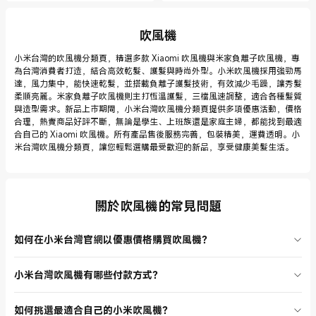
吹風機
小米台灣的吹風機分類頁，精選多款 Xiaomi 吹風機與米家負離子吹風機，專
為台灣消費者打造，結合高效乾髮、護髮與時尚外型。小米吹風機採用強勁馬
達，風力集中，能快速乾髮，並搭載負離子護髮技術，有效減少毛躁，讓秀髮
柔順亮麗。米家負離子吹風機則主打恆溫護髮，三檔風速調整，適合各種髮質
與造型需求。新品上市期間，小米台灣吹風機分類頁提供多項優惠活動，價格
合理，熱賣商品好評不斷，無論是學生、上班族還是家庭主婦，都能找到最適
合自己的 Xiaomi 吹風機。所有產品售後服務完善，包裝精美，運費透明。小
米台灣吹風機分類頁，讓您輕鬆選購最受歡迎的新品，享受健康美髮生活。
關於吹風機的常見問題
如何在小米台灣官網以優惠價格購買吹風機？
小米台灣官網經常推出新品上市優惠及限時折扣，購買吹風機時可留意
小米台灣吹風機有哪些付款方式？
首頁或分類頁的促銷訊息。註冊會員還能享有專屬折扣及積分回饋，部
分商品更有首購禮遇。建議定期瀏覽小米台灣吹風機分類頁，掌握最新
在小米台灣官網購買吹風機時，支援多種付款方式，包括信用卡、行動
優惠資訊，選購最划算的 Xiaomi 吹風機。
如何挑選最適合自己的小米吹風機？
支付及超商付款等。結帳流程簡單安全，付款後可即時查詢訂單狀態，