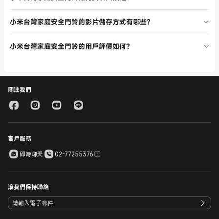
視、遠端監控等功能，價格略有差異，建議根據需求選擇。
安裝 Xiaomi 家庭安全門鈴非常簡單，只需下載米家 APP，通電後依指
小米台灣家庭安全門鈴的影片儲存方式有哪些？
示連接 Wi-Fi，即可開始使用。部分產品支援多種安裝方式，適合不同
空間需求。
Xiaomi 家庭安全門鈴支援免費雲端儲存，部分型號還支援 MicroSD 卡
小米台灣家庭安全門鈴的用戶評價如何？
儲存，方便用戶根據需求選擇。影片儲存在雲端或私人裝置更安全，避
免隱私洩露。
小米台灣家庭安全門鈴分類頁上的產品用戶評價普遍很高，評論分數多
為 4.9 至 5.0，大家都認為產品畫質清晰、功能齊全、安裝方便，是家
庭安全守護的首選。
關注我們
客戶服務
即時聊天
02-77255376
讓我們保持聯絡