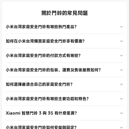
關於門鈴的常見問題
小米台灣家庭安全門鈴有哪些熱門產品？
小米台灣家庭安全門鈴分類頁目前主打 Xiaomi 智慧門鈴 3S 及 Xiaomi
如何在小米台灣購買家庭安全門鈴享有優惠？
智慧門鈴 3。這些產品都具備超清 2K 解析度、AI 偵測、夜視功能，適
合各種居家與辦公安全需求。用戶評論分數高，購買後都表示非常滿
小米台灣家庭安全門鈴分類頁常有新品上市折扣、組合優惠及限時特價
意，推薦給需要安全守護的家庭和個人。
小米台灣家庭安全門鈴的付款方式有哪些？
活動。建議您關注官方網站，選擇有折扣標示的產品或組合套裝，能以
更優惠的價格購買到最新的 Xiaomi 家庭安全門鈴。
在小米台灣官方網站購買家庭安全門鈴時，支援多種付款方式，包括信
小米台灣家庭安全門鈴的包裝、運費及售後服務如何？
用卡、網路銀行、行動支付等。結帳流程簡單，付款安全有保障，讓您
購物更安心。
所有 Xiaomi 家庭安全門鈴均由小米台灣官方出貨，包裝安全，運送快
如何選擇最適合自己的家庭安全門鈴？
速。運費依訂單金額及活動而定，部分產品享有免運優惠。售後服務完
善，提供保固及維修支援，購買無後顧之憂。
建議根據安裝環境選擇產品，若需要高解析度與 AI 偵測功能，可選擇
小米台灣家庭安全門鈴有哪些主要功能和特色？
Xiaomi 智慧門鈴 3。可依需求挑選有夜視、廣角、雲端儲存等功能的產
品，並參考用戶評論與官方推薦，找到最適合自己的家庭安全門鈴。
Xiaomi 家庭安全門鈴具備超清 2K 畫質、AI 人形偵測、5200mAh 大電
Xiaomi 智慧門鈴 3 與 3S 有什麼差異？
量、免費雲端儲存、雙向語音、遠端監控、智慧變聲、個人化自動回
覆、180° 超廣角視野、夜間紅外線拍攝等功能。安裝簡單，支援多重防
Xiaomi 智慧門鈴 3 及 3S 都是高畫質智慧門鈴，3S 為升級版，功能更
盜機制，保障居家安全。
小米台灣家庭安全門鈴如何安裝與設定？
強大，續航力更長，適合需要長時間監控的用戶。兩者皆有 AI 偵測、夜