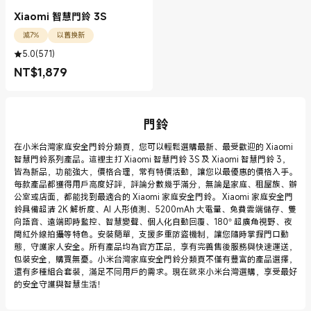
Xiaomi 智慧門鈴 3S
減7%
以舊換新
5.0
(
571
)
NT$
1,879
現價 NT$1879.00
門鈴
在小米台灣家庭安全門鈴分類頁，您可以輕鬆選購最新、最受歡迎的 Xiaomi
智慧門鈴系列產品。這裡主打 Xiaomi 智慧門鈴 3S 及 Xiaomi 智慧門鈴 3，
皆為新品，功能強大，價格合理，常有特價活動，讓您以最優惠的價格入手。
每款產品都獲得用戶高度好評，評論分數幾乎滿分，無論是家庭、租屋族、辦
公室或店面，都能找到最適合的 Xiaomi 家庭安全門鈴。 Xiaomi 家庭安全門
鈴具備超清 2K 解析度、AI 人形偵測、5200mAh 大電量、免費雲端儲存、雙
向語音、遠端即時監控、智慧變聲、個人化自動回覆、180° 超廣角視野、夜
間紅外線拍攝等特色。安裝簡單，支援多重防盜機制，讓您隨時掌握門口動
態，守護家人安全。所有產品均為官方正品，享有完善售後服務與快速運送，
包裝安全，購買無憂。小米台灣家庭安全門鈴分類頁不僅有豐富的產品選擇，
還有多種組合套裝，滿足不同用戶的需求。現在就來小米台灣選購，享受最好
的安全守護與智慧生活！