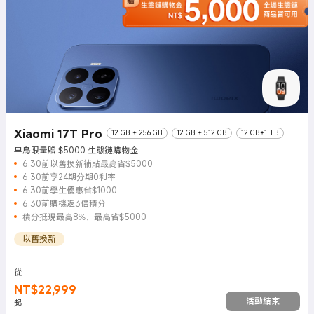
Xiaomi 17T Pro
12 GB + 256 GB
12 GB + 512 GB
12 GB+1 TB
早鳥限量贈 $5000 生態鏈購物金
6.30前以舊換新補貼最高省$5000
6.30前享24期分期0利率
6.30前學生優惠省$1000
6.30前購機返3倍積分
積分抵現最高8%，最高省$5000
以舊換新
從
NT$
22,999
現價 NT$22999
活動結束
起