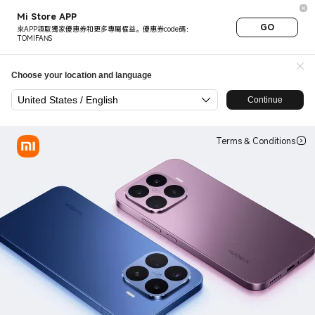
Xiaomi 17T Series 遠見其
Mi Store APP
GO
來APP領取獨家優惠券和更多專屬權益。優惠券code碼：
TOMIFANS
Choose your location and language
United States / English
Continue
Terms & Conditions