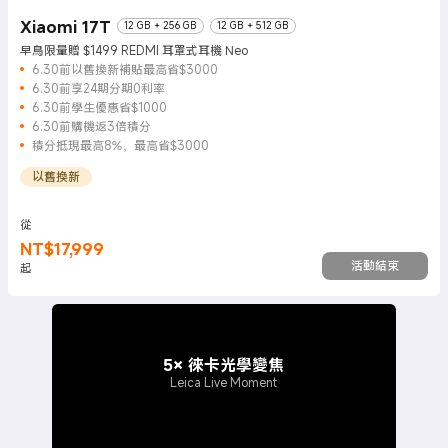
Xiaomi 17T
12 GB + 256 GB
12 GB + 512 GB
早鳥限量贈 $1499 REDMI 耳罩式耳機 Neo
6.30前以舊換新補貼最高省$3000
6.30前享24期分期0利率
6.30前學生優惠省$1000
6.30前購機返3倍積分
積分抵現最高8%，最高省$3000
以舊換新
從
NT$
17,999
現價 NT$17999
活動結束
起
5× 徠卡光學變焦
Leica Live Moment