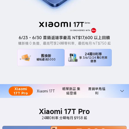
6/23 - 6/30 首銷返場享最高 NT$17,600 以上回饋
購新機 0 負擔，最高可享24期零利率，最低每月 NT$750 起
24期0利率
舊換新
享 3/6/12/24 期0利率
補貼最高5000
優惠
Xiaomi
明星新品 集
首銷早鳥福
Xiaomi 17T
17T Pro
結登場
利
Xiaomi 17T Pro
24期0利率 分期每月 $958 起