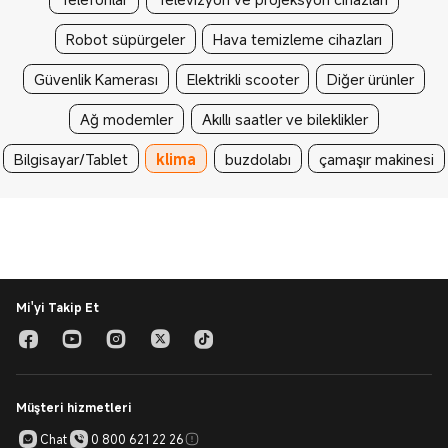
Robot süpürgeler
Hava temizleme cihazları
Güvenlik Kamerası
Elektrikli scooter
Diğer ürünler
Ağ modemler
Akıllı saatler ve bileklikler
Bilgisayar/Tablet
klima
buzdolabı
çamaşır makinesi
Mi'yi Takip Et
Müşteri hizmetleri
Chat
0 800 621 22 26