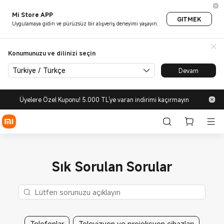
Mi Store APP
GITMEK
Uygulamaya gidin ve pürüzsüz bir alışveriş deneyimi yaşayın.
Konumunuzu ve dilinizi seçin
Türkiye / Türkçe
Devam
Üyelere Özel Kuponu! 5.000 TL'ye varan indirimi kaçırmayın
Sık Sorulan Sorular
Telefonlar
Televizyon ve projeksyon cihazları