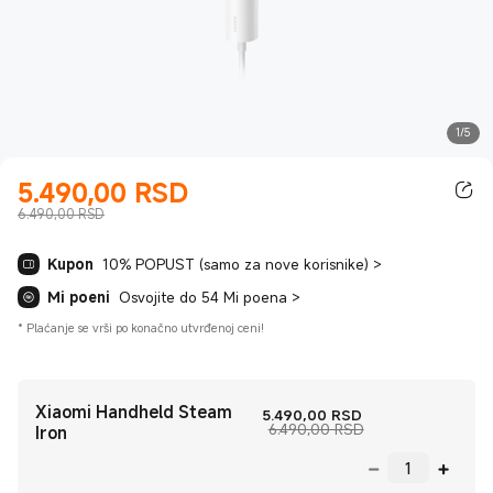
1/5
5.490,00
RSD
Current Price RSD5490.00
6.490,00 RSD
Kupon
10% POPUST (samo za nove korisnike)
>
Mi poeni
Osvojite do 54 Mi poena
>
*
Plaćanje se vrši po konačno utvrđenoj ceni!
Xiaomi Handheld Steam
Current Price RS
5.490,00
RSD
Tržišna cena 6.49
6.490,00 RSD
Iron