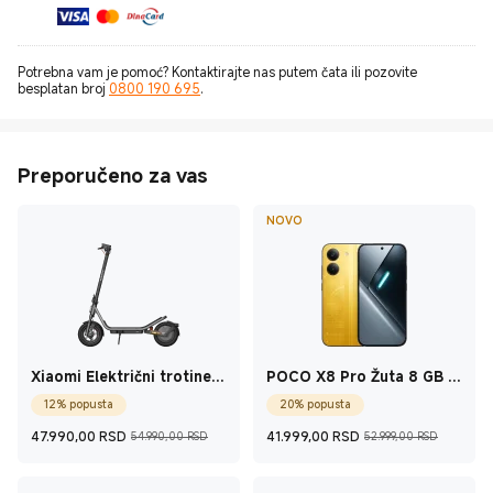
Potrebna vam je pomoć? Kontaktirajte nas putem čata ili pozovite
besplatan broj
0800 190 695
.
Preporučeno za vas
NOVO
Xiaomi Električni trotinet
POCO X8 Pro Žuta 8 GB +
6
256 GB
12% popusta
20% popusta
Current Price RSD47.990
Tržišna cena 54.990,00 RSD
Current Price 
Tržišn
47.990,00
RSD
41.999,00
RSD
54.990,00 RSD
52.999,00 RSD