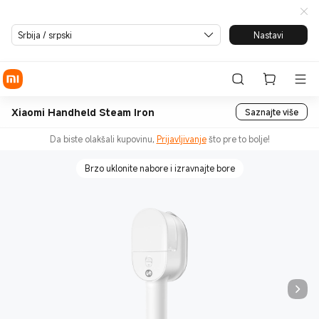
Srbija / srpski
Nastavi
Xiaomi Handheld Steam Iron
Saznajte više
Da biste olakšali kupovinu,
Prijavljivanje
što pre to bolje!
Brzo uklonite nabore i izravnajte bore