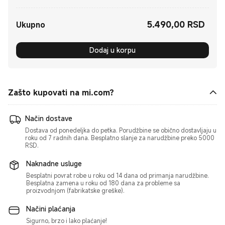
5.490,00
RSD
Current Price RSD5490.00
Ukupno
Dodaj u korpu
Zašto kupovati na mi.com?
Način dostave
Dostava od ponedeljka do petka. Porudžbine se obično dostavljaju u
roku od 7 radnih dana. Besplatno slanje za narudžbine preko 5000
RSD.
Naknadne usluge
Besplatni povrat robe u roku od 14 dana od primanja narudžbine.
Besplatna zamena u roku od 180 dana za probleme sa
proizvodnjom (fabrikatske greške).
Načini plaćanja
Sigurno, brzo i lako plaćanje!