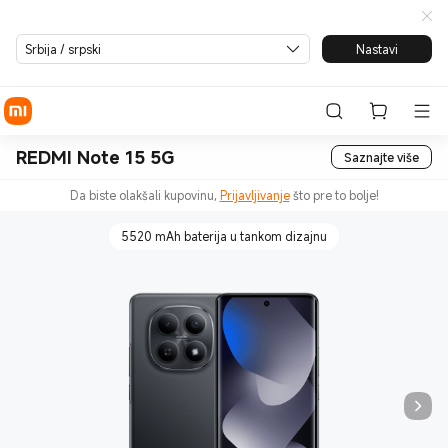
Srbija / srpski
Nastavi
REDMI Note 15 5G
Saznajte više
Da biste olakšali kupovinu,
Prijavljivanje
što pre to bolje!
5520 mAh baterija u tankom dizajnu