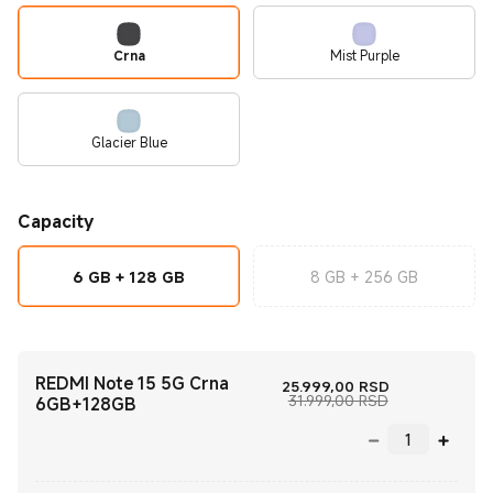
Crna
Mist Purple
Glacier Blue
Capacity
6 GB + 128 GB
8 GB + 256 GB
REDMI Note 15 5G Crna
Current Price
25.999,00
RSD
Tržišna cena 3
31.999,00 RSD
6GB+128GB