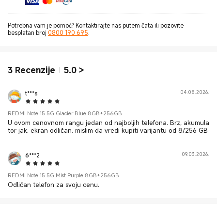
Potrebna vam je pomoć? Kontaktirajte nas putem čata ili pozovite
besplatan broj
0800 190 695
.
3
Recenzije
5.0
>
t***s
04.08.2026.
5 Star
REDMI Note 15 5G Glacier Blue 8GB+256GB
U ovom cenovnom rangu jedan od najboljih telefona. Brz, akumula
tor jak, ekran odličan. mislim da vredi kupiti varijantu od 8/256 GB
6***2
09.03.2026.
5 Star
REDMI Note 15 5G Mist Purple 8GB+256GB
Odličan telefon za svoju cenu.