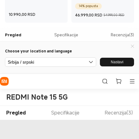
Midnight Black
Glacier Blue 12GB+512GB
14% popusta
Current Price RSD10.990
Current Price
Tržišn
10.990,00
RSD
46.999,00
RSD
54.999,00 RSD
Pregled
Specifikacije
Recenzija(3)