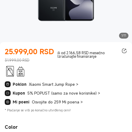
1/11
25.999,00
RSD
Current Price RSD25999.00
ili od 2.166,58 RSD mesečno
Izračunajte finansiranje
31.999,00 RSD
10W
-
45W
USB PD
Poklon
Xiaomi Smart Jump Rope
>
Kupon
5% POPUST (samo za nove korisnike)
>
Mi poeni
Osvojite do 259 Mi poena
>
*
Plaćanje se vrši po konačno utvrđenoj ceni!
Color