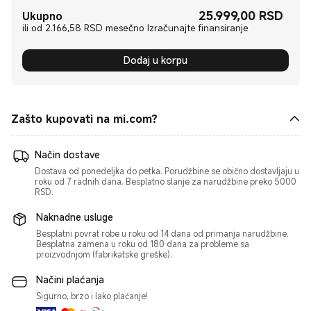
25.999,00
RSD
Current Price RSD25999.00
Ukupno
ili od 2.166,58 RSD mesečno Izračunajte finansiranje
Dodaj u korpu
Zašto kupovati na mi.com?
Način dostave
Dostava od ponedeljka do petka. Porudžbine se obično dostavljaju u
roku od 7 radnih dana. Besplatno slanje za narudžbine preko 5000
RSD.
Naknadne usluge
Besplatni povrat robe u roku od 14 dana od primanja narudžbine.
Besplatna zamena u roku od 180 dana za probleme sa
proizvodnjom (fabrikatske greške).
Načini plaćanja
Sigurno, brzo i lako plaćanje!