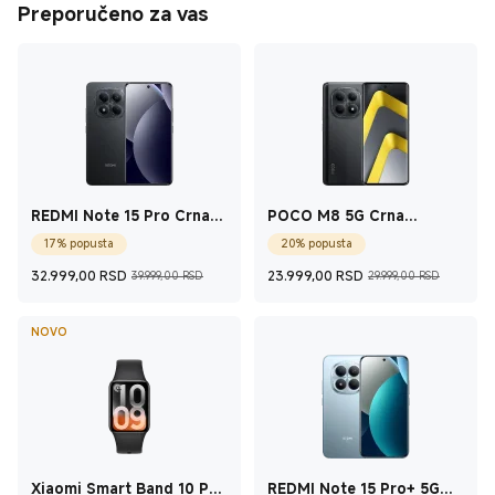
Preporučeno za vas
REDMI Note 15 Pro Crna
POCO M8 5G Crna
8GB+256GB
8GB+256GB
17% popusta
20% popusta
Current Price RSD32.999
Tržišna cena 39.999,00 RSD
Current Price
Tržišn
32.999,00
RSD
23.999,00
RSD
39.999,00 RSD
29.999,00 RSD
NOVO
Xiaomi Smart Band 10 Pro
REDMI Note 15 Pro+ 5G