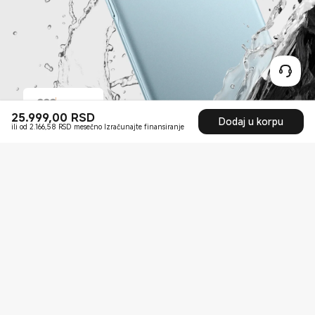
25.999,00
RSD
Current Price RSD25999
Dodaj u korpu
ili od 2.166,58 RSD mesečno Izračunajte finansiranje