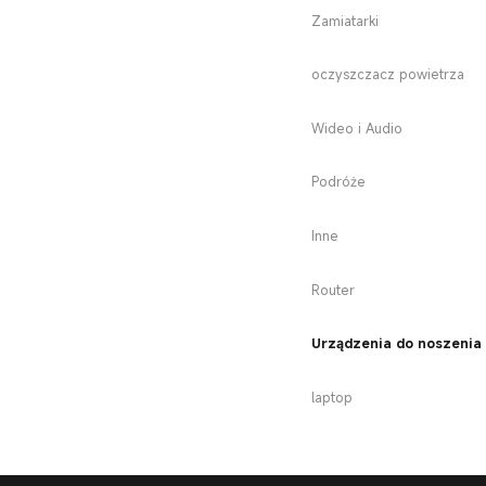
Zamiatarki
oczyszczacz powietrza
Wideo i Audio
Podróże
Inne
Router
Urządzenia do noszenia
laptop