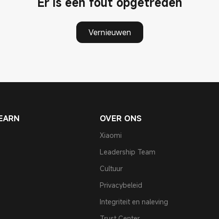
Er is een fout opgetreden
Vernieuwen
EARN
OVER ONS
Xiaomi
Leadership Team
Cultuur
Privacybeleid
Integriteit en naleving
Trust Center