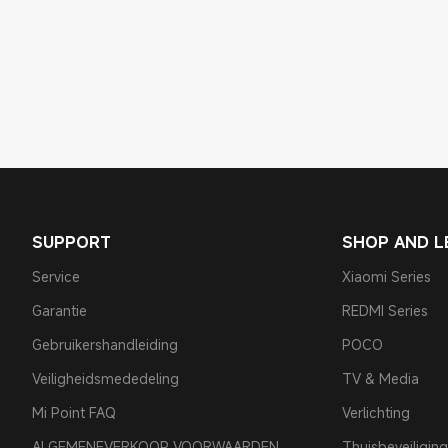
SUPPORT
SHOP AND L
Service
Xiaomi Series
Garantie
REDMI Series
Gebruikershandleiding
POCO
Veiligheidsmededeling
TV & Media
Mi Point FAQ
Verlichting
ALGEMENEVERKOOP VOORWAARDEN
Thuisbeveiliging