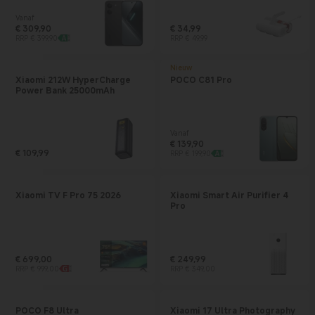
Vanaf
€
309,90
€
34,99
Current Price € 309.9
Marktprijs € 399,90
Current Price € 34.99
Marktprijs € 49,99
RRP € 399,90
RRP € 49,99
Nieuw
Xiaomi 212W HyperCharge
POCO C81 Pro
Power Bank 25000mAh
Vanaf
€
139,90
Current Price € 139.9
Marktprijs € 199,90
€
109,99
RRP € 199,90
Current Price € 109.99
Xiaomi TV F Pro 75 2026
Xiaomi Smart Air Purifier 4
Pro
€
699,00
€
249,99
Current Price € 699
Marktprijs € 999,00
Current Price € 249.99
Marktprijs € 349,00
RRP € 999,00
RRP € 349,00
POCO F8 Ultra
Xiaomi 17 Ultra Photography