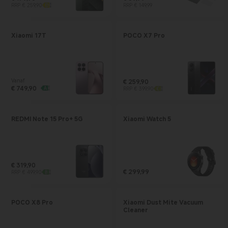
Current Price € 179.9
Marktprijs € 259,90
Current Price € 89.99
Marktprijs € 149,99
RRP € 259,90
RRP € 149,99
Xiaomi 17T
POCO X7 Pro
Vanaf
€
259,90
Current Price € 749.9
€
749,90
Current Price € 259.9
Marktprijs € 399,90
RRP € 399,90
REDMI Note 15 Pro+ 5G
Xiaomi Watch 5
€
319,90
Current Price € 319.9
Marktprijs € 499,90
€
299,99
RRP € 499,90
Current Price € 299.99
POCO X8 Pro
Xiaomi Dust Mite Vacuum
Cleaner