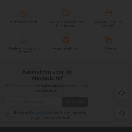
Mi-Points winkelen
Levering verwacht binnen
100% secure online
2-5 werkdagen
payment
0% interest shopping by
Reparatiewerkplaats
Full Service
installment
Aanmelden voor de
nieuwsbrief
Meld je aan voor het laatste nieuws en exclusieve
aanbiedingen
Abonneren
Ik heb de
Privacybeleid
van Xiaomi gelezen
en ga hiermee akkoord.