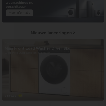
wasmachines nu
beschikbaar
Meer informatie
Nieuwe lanceringen
>
Nieuw
Mijia Front Load Washer Dryer 8kg
Super snelle Quick Wash van 15 minuten
€
559,99
Current Price € 559.99