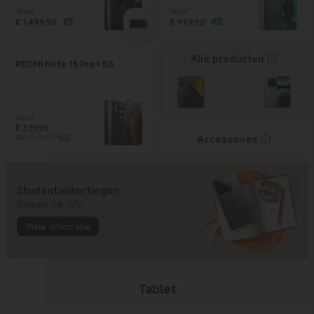
Vanaf
Vanaf
Current Price € 1499.9
€
1.499,90
Current Price € 999.9
€
999,90
Alle producten
REDMI Note 15 Pro+ 5G
Vanaf
€
319,90
Current Price € 319.9
Marktprijs € 499,90
Accessoires
RRP € 499,90
Studentenkortingen
Bespaar tot 15%
Meer informatie
Tablet