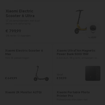
Xiaomi Electric
Scooter 6 Ultra
12" all-terrainbanden met dual-
swing-arm ophanging
€
799,99
Current Price € 799.99
0% rente / 3 maanden
Curren
+
49,99
€
Xiaomi Electric Scooter 6
Xiaomi UltraThin Magnetic
Max
Power Bank 5000 15W
1100 W piekvermogen
6 mm dun, 98 g licht, ontworpen voor
draagbaarheid
Vanaf
€
649,99
Current Price € 59.99
€
59,99
Current Price € 649.99
Xiaomi 2K Monitor A27Qi
Xiaomi Portable Photo
Printer Pro
Professionele afdrukken met
kleurstofsublimatie