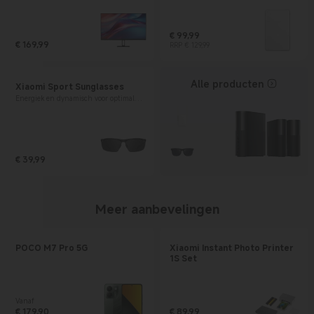
€
99,99
€
169,99
Current Price € 99.99
Marktprijs € 129,99
RRP € 129,99
Current Price € 169.99
Alle producten
Xiaomi Sport Sunglasses
Energiek en dynamisch voor optimale
bewegingsvrijheid
€
39,99
Current Price € 39.99
Meer aanbevelingen
POCO M7 Pro 5G
Xiaomi Instant Photo Printer
1S Set
Vanaf
€
179,90
€
89,99