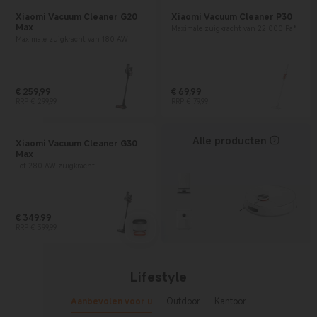
Xiaomi Vacuum Cleaner G20
Xiaomi Vacuum Cleaner P30
Max
Maximale zuigkracht van 22.000 Pa*
Maximale zuigkracht van 180 AW
€
259,99
€
69,99
Current Price € 259.99
Marktprijs € 299,99
Current Price € 69.99
Marktprijs € 79,99
RRP € 299,99
RRP € 79,99
Alle producten
Xiaomi Vacuum Cleaner G30
Max
Tot 280 AW zuigkracht
€
349,99
Current Price € 349.99
Marktprijs € 399,99
RRP € 399,99
Lifestyle
Aanbevolen voor u
Outdoor
Kantoor