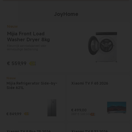
JoyHome
Nieuw
Mijia Front Load
Washer Dryer 8kg
Kleurrijk aanraakpaneel voor
eenvoudige bediening
€
559,99
Current Price € 559.99
Nieuw
Mijia Refrigerator Side-by-
Xiaomi TV F 65 2026
Side 621L
€
499,00
€
849,99
Current Price € 499
Marktprijs € 569,00
RRP € 569,00
Current Price € 849.99
Xiaomi TV F Pro 75 2026
Xiaomi TV F 32 2026