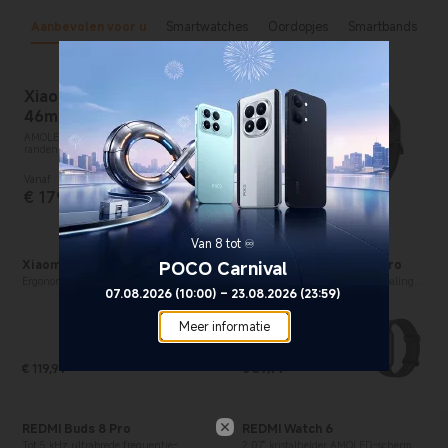
Aanbevolen voor u
Smartwatches
Oordopjes
Smartbands
Xiaomi Watch S5
46mm
AMOLED display met ultradunne
randen
Vanaf
€
179,99
Current Price € 179.99
Van 8 tot ♾️
POCO Carnival
Xiaomi Buds 6
Xiaomi Smart Band 10 Pro
Ergonomisch half-in-ear ontwerp voor
Onafhankelijke GNSS-plaatsbepaling
07.08.2026 (10:00) – 23.08.2026 (23:59)
extra comfort
met vijf satellieten
Meer informatie
€
119,99
€
89,99
Current Price € 119.99
Current Price € 89.99
REDMI Buds 8 Pro
REDMI Watch 6
Tot 5 kHz ultrabrede frequentie-
2,07" kristalhelder AMOLED-scherm