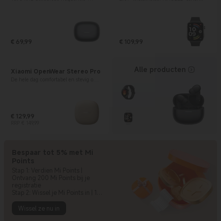
ruisonderdrukking
€
69,99
€
109,99
Current Price € 69.99
Current Price € 109.99
Alle producten
Xiaomi OpenWear Stereo Pro
De hele dag comfortabel en stevig op
zijn plek
€
129,99
Current Price € 129.99
Marktprijs € 149,99
RRP € 149,99
Bespaar tot 5% met Mi
Points
Stap 1: Verdien Mi Points |
Ontvang 200 Mi Points bij je
registratie
Stap 2: Wissel je Mi Points in | 100
Mi Points = €1 korting
Wissel ze nu in