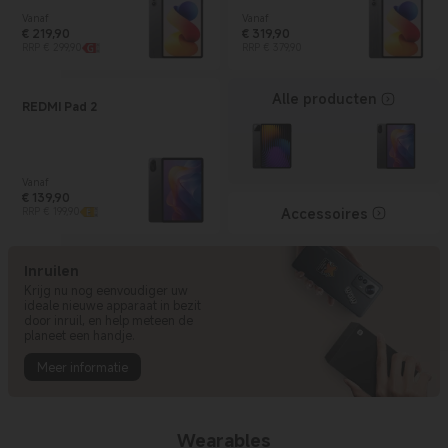
Vanaf
Vanaf
€
219,90
€
319,90
Current Price € 219.9
Marktprijs € 299,90
Current Price € 319.9
Marktprijs € 379,90
RRP € 299,90
RRP € 379,90
Alle producten
REDMI Pad 2
Vanaf
€
139,90
Current Price € 139.9
Marktprijs € 199,90
Accessoires
RRP € 199,90
Inruilen
Krijg nu nog eenvoudiger uw
ideale nieuwe apparaat in bezit
door inruil, en help meteen de
planeet een handje.
Meer informatie
Wearables