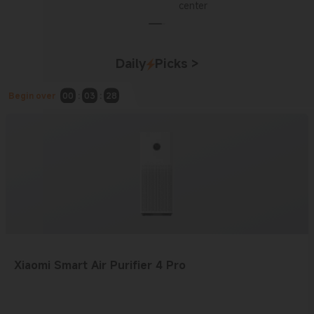
center
Daily
Picks
>
Begin over
00
:
03
:
27
Xiaomi Smart Air Purifier 4 Pro