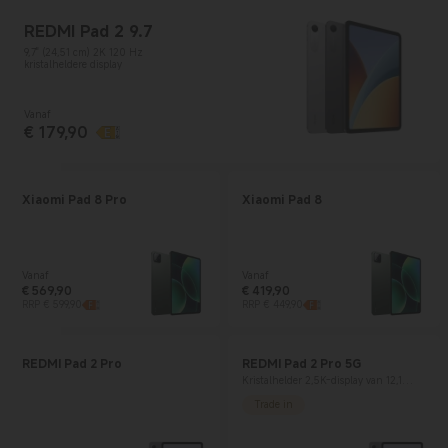
REDMI Pad 2 9.7
9,7" (24,51 cm) 2K 120 Hz
kristalheldere display
Vanaf
€
179,90
Current Price € 179.9
Xiaomi Pad 8 Pro
Xiaomi Pad 8
Vanaf
Vanaf
€
569,90
€
419,90
Current Price € 569.9
Marktprijs € 599,90
Current Price € 419.9
Marktprijs € 449,90
RRP € 599,90
RRP € 449,90
REDMI Pad 2 Pro
REDMI Pad 2 Pro 5G
Kristalhelder 2,5K-display van 12,1
inch
Trade in