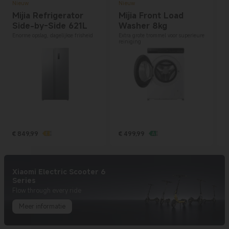
Nieuw
Nieuw
Mijia Refrigerator
Mijia Front Load
Side-by-Side 621L
Washer 8kg
L
Enorme opslag, dagelijkse frisheid
Extra grote trommel voor superieure
reiniging
V
C
€
849,99
€
499,99
0
Current Price € 849.99
Current Price € 499.99
Xiaomi Electric Scooter 6
Series
Meer informatie