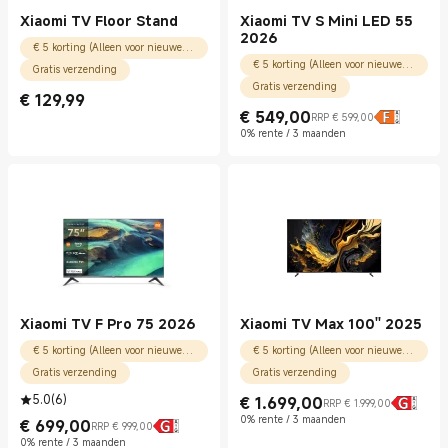
Xiaomi TV Floor Stand
Xiaomi TV S Mini LED 55
2026
€ 5 korting (Alleen voor nieuwe gebruikers)
€ 5 korting (Alleen voor nieuwe gebruikers)
Gratis verzending
Gratis verzending
€
129,99
Current Price € 129.99
€
549,00
RRP € 599,00
Current Price € 549.00
Marktprijs € 599,00
0% rente / 3 maanden
Xiaomi TV F Pro 75 2026
Xiaomi TV Max 100'' 2025
€ 5 korting (Alleen voor nieuwe gebruikers)
€ 5 korting (Alleen voor nieuwe gebruikers)
Gratis verzending
Gratis verzending
5.0
(
6
)
€
1.699,00
RRP € 1.999,00
Current Price € 1699.00
Marktprijs € 1.999,00
0% rente / 3 maanden
€
699,00
RRP € 999,00
Current Price € 699.00
Marktprijs € 999,00
0% rente / 3 maanden