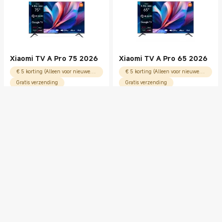
Xiaomi TV A Pro 75 2026
Xiaomi TV A Pro 65 2026
€ 5 korting (Alleen voor nieuwe gebruikers)
€ 5 korting (Alleen voor nieuwe gebruikers)
Gratis verzending
Gratis verzending
5.0
(
3
)
€
599,00
RRP € 649,00
Current Price € 599.00
Marktprijs € 649,00
0% rente / 3 maanden
€
799,00
RRP € 849,00
Current Price € 799.00
Marktprijs € 849,00
0% rente / 3 maanden
TV
Creëer een alternatief universum thuis met dromerige beelden met een