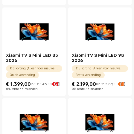
Xiaomi TV S Mini LED 85
Xiaomi TV S Mini LED 98
2026
2026
€ 5 korting (Alleen voor nieuwe gebruikers)
€ 5 korting (Alleen voor nieuwe gebruikers)
Gratis verzending
Gratis verzending
€
1.399,00
€
2.199,00
RRP € 1.499,00
RRP € 2.299,00
Current Price € 1399.00
Marktprijs € 1.499,00
Current Price € 2199.00
Marktprijs € 2.299,00
0% rente / 3 maanden
0% rente / 3 maanden