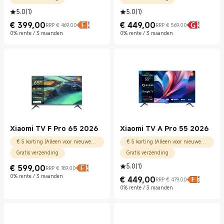
5.0
(
1
)
5.0
(
1
)
€
399,00
€
449,00
RRP € 469,00
RRP € 569,00
Current Price € 399.00
Marktprijs € 469,00
Current Price € 449.00
Marktprijs € 569,00
0% rente / 3 maanden
0% rente / 3 maanden
Xiaomi TV F Pro 65 2026
Xiaomi TV A Pro 55 2026
€ 5 korting (Alleen voor nieuwe gebruikers)
€ 5 korting (Alleen voor nieuwe gebruikers)
Gratis verzending
Gratis verzending
5.0
(
1
)
€
599,00
RRP € 769,00
Current Price € 599.00
Marktprijs € 769,00
0% rente / 3 maanden
€
449,00
RRP € 479,00
Current Price € 449.00
Marktprijs € 479,00
0% rente / 3 maanden