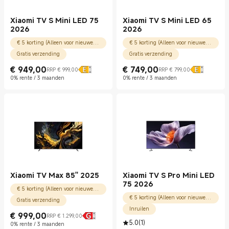
Xiaomi TV S Mini LED 75
Xiaomi TV S Mini LED 65
2026
2026
€ 5 korting (Alleen voor nieuwe gebruikers)
€ 5 korting (Alleen voor nieuwe gebruikers)
Gratis verzending
Gratis verzending
€
949,00
€
749,00
RRP € 999,00
RRP € 799,00
Current Price € 949.00
Marktprijs € 999,00
Current Price € 749.00
Marktprijs € 799,00
0% rente / 3 maanden
0% rente / 3 maanden
Xiaomi TV Max 85'' 2025
Xiaomi TV S Pro Mini LED
75 2026
€ 5 korting (Alleen voor nieuwe gebruikers)
€ 5 korting (Alleen voor nieuwe gebruikers)
Gratis verzending
Inruilen
€
999,00
RRP € 1.299,00
Current Price € 999.00
Marktprijs € 1.299,00
5.0
(
1
)
0% rente / 3 maanden