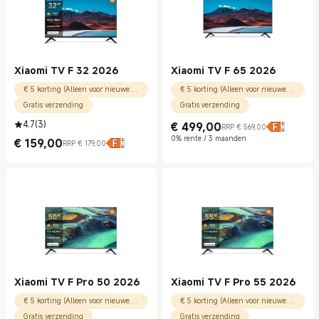
Xiaomi TV F 32 2026
Xiaomi TV F 65 2026
€ 5 korting (Alleen voor nieuwe gebruikers)
€ 5 korting (Alleen voor nieuwe gebruikers)
Gratis verzending
Gratis verzending
4.7
(
3
)
€
499,00
RRP € 569,00
Current Price € 499.00
Marktprijs € 569,00
0% rente / 3 maanden
€
159,00
RRP € 179,00
Current Price € 159.00
Marktprijs € 179,00
Xiaomi TV F Pro 50 2026
Xiaomi TV F Pro 55 2026
€ 5 korting (Alleen voor nieuwe gebruikers)
€ 5 korting (Alleen voor nieuwe gebruikers)
Gratis verzending
Gratis verzending