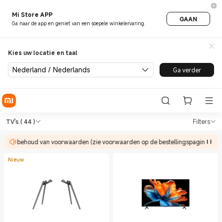
Mi Store APP
GAAN
Ga naar de app en geniet van een soepele winkelervaring.
Kies uw locatie en taal
Nederland / Nederlands
Ga verder
Shop TVs & HA TV's in Xiaomi
Shop TVs & HA TV's in Xiaomi Xiaomi N
TV's
( 44 )
Filters
 voorbehoud van voorwaarden (zie voorwaarden op de bestellingspagina).
Nieuw