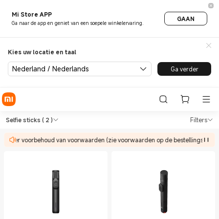
Mi Store APP
GAAN
Ga naar de app en geniet van een soepele winkelervaring.
Kies uw locatie en taal
Nederland / Nederlands
Ga verder
Shop Gereedschap Selfie stic
Shop Gereedschap Selfie sticks in Xiao
Selfie sticks
( 2 )
Filters
 onder voorbehoud van voorwaarden (zie voorwaarden op de bestellingspagin