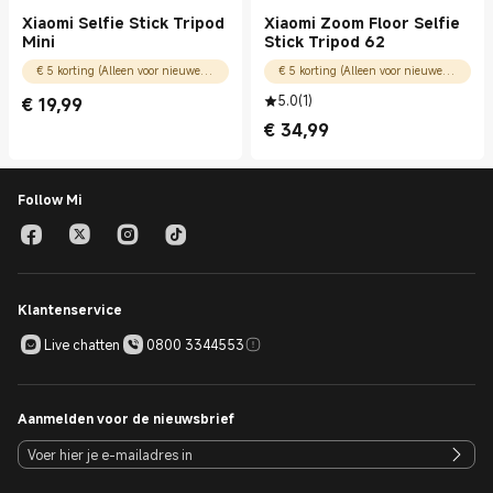
Xiaomi Selfie Stick Tripod
Xiaomi Zoom Floor Selfie
Mini
Stick Tripod 62
€ 5 korting (Alleen voor nieuwe gebruikers)
€ 5 korting (Alleen voor nieuwe gebruikers)
5.0
(
1
)
€
19,99
Current Price € 19.99
€
34,99
Current Price € 34.99
Follow Mi
Klantenservice
Live chatten
0800 3344553
Aanmelden voor de nieuwsbrief