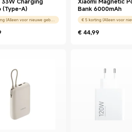
i 33W Charging
Xiaomi Magnetic 
 (Type-A)
Bank 6000mAh
€ 5 korting (Alleen voor nieuwe gebruikers)
9
€
44,99
ice € 19.99
Current Price € 44.99