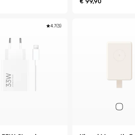
€
99,90
Current Price € 99.90
4.7
(
3
)