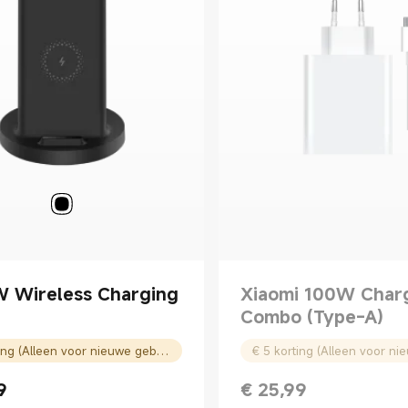
W Wireless Charging
Xiaomi 100W Char
Combo (Type-A)
€ 5 korting (Alleen voor nieuwe gebruikers)
9
€
25,99
rice € 29.99
Current Price € 25.99