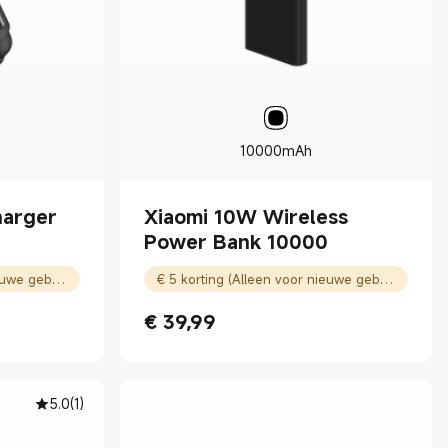
10000mAh
harger
Xiaomi 10W Wireless
Power Bank 10000
€ 5 korting (Alleen voor nieuwe gebruikers)
€ 5 korting (Alleen voor nieuwe gebruikers)
€
39,99
Current Price € 39.99
5.0
(
1
)