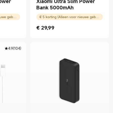
Power
Xiaomi Ultra Slim Power
Bank 5000mAh
€ 5 korting (Alleen voor nieuwe gebruikers)
€ 5 korting (Alleen voor nieuwe gebruikers)
€
29,99
Current Price € 29.99
4.9
(
104
)