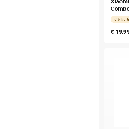
Xiaom
Dierenverzorging
Combo
Toetsenborden en muizen
€
19,9
Current Pr