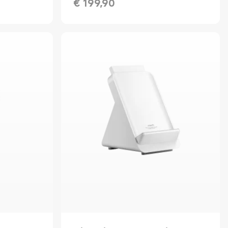
€
199,90
Current Price € 199.90