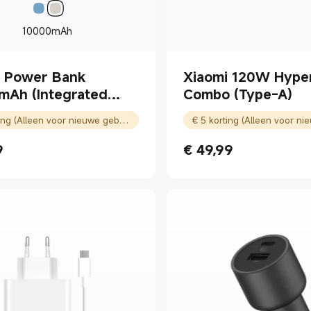
10000mAh
i Power Bank
Xiaomi 120W Hype
mAh (Integrated
Combo (Type-A)
€ 5 korting (Alleen voor nieuwe gebruikers)
9
€
49,99
ice € 19.99
Current Price € 49.99