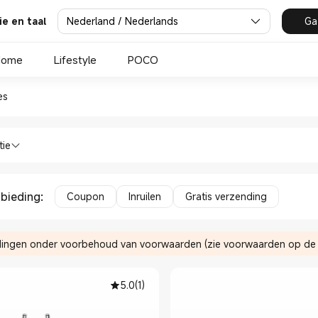
Nederland / Nederlands
Ga
ie en taal
Home
Lifestyle
POCO
essoires in Xiaomi Xiaomi Ned
es
efoons Telefoons Accessoires in Xiaomi
tie
nbieding
:
Coupon
Inruilen
Gratis verzending
ingen onder voorbehoud van voorwaarden (zie voorwaarden op de b
5.0
(
1
)