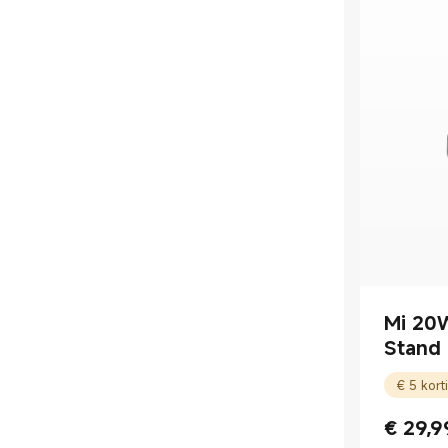
Mi 20
Stand
€
29,9
Current P