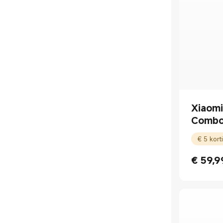
Xiaom
Combo
€
59,9
Current P