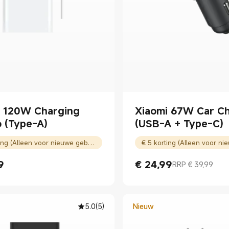
i 120W Charging
Xiaomi 67W Car C
 (Type-A)
(USB-A + Type-C)
€ 5 korting (Alleen voor nieuwe gebruikers)
9
€
24,99
RRP € 39,99
rice € 59.99
Current Price € 24.99
Marktprijs € 39,99
5.0
(
5
)
Nieuw