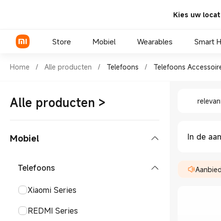
Kies uw locat
Store
Mobiel
Wearables
Smart 
Shop Telefoons Telefoons Acc
Home
/
Alle producten
/
Telefoons
/
Telefoons Accessoir
Shop Tel
Xiaomi Series
Alle producten
>
relevan
REDMI Series
POCO telefoons
In de aa
Mobiel
Telefoons
Aanbied
Xiaomi Series
REDMI Series