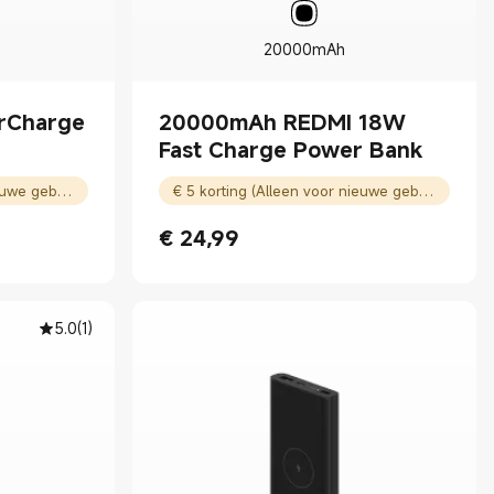
20000mAh
rCharge
20000mAh REDMI 18W
Fast Charge Power Bank
€ 5 korting (Alleen voor nieuwe gebruikers)
€ 5 korting (Alleen voor nieuwe gebruikers)
€
24,99
Current Price € 24.99
5.0
(
1
)