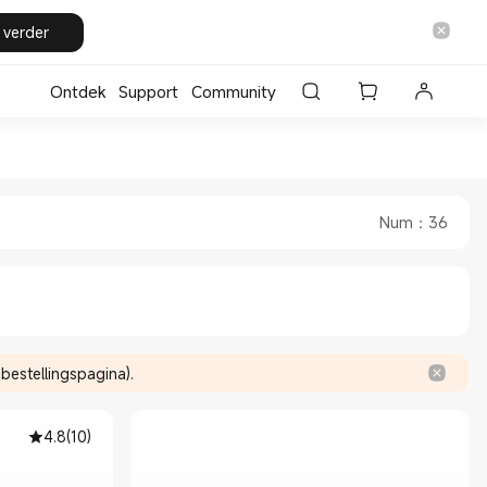
 verder
Ontdek
Support
Community
erland Official Store
 Xiaomi Nederland Official Store
Num
：
36
estellingspagina).
4.8
(
10
)