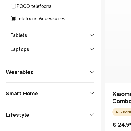
POCO telefoons
Telefoons Accessoires
Tablets
Tablet
Laptops
Tablets Accessoires
Laptop
Wearables
Smart Tags
Smart Home
Xiaom
Combo
Xiaomi Tag
Slimme audio-brillen
TVs & HA
Lifestyle
Slimme brillen
Smartwatches
€
24,9
Koelkasten
Stofzuigers
Current P
Smartwatch