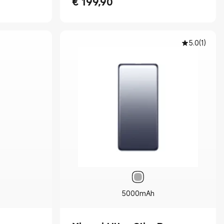
€
199,90
Current Price € 199.90
5.0
(
1
)
5000mAh