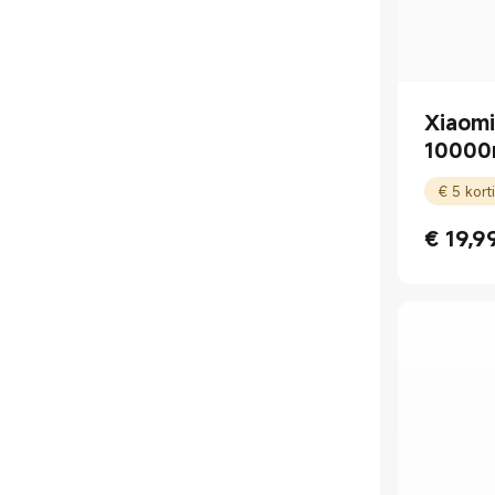
Xiaom
10000
Cable)
€
19,9
Current Pr