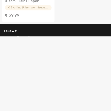
Xiaomi Hair Clipper
€ 5 korting (Alleen voor nieuwe gebruikers)
€
39,99
Current Price € 39.99
Follow Mi
Klantenservice
Live chatten
0800 3344553
Aanmelden voor de nieuwsbrief
Download de Mi Store-app en ontvang €15 korting!
Downloaden op google play