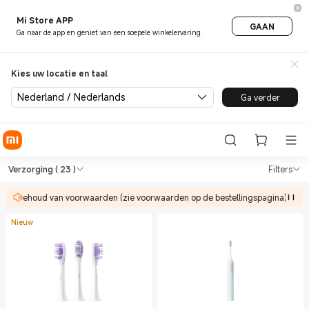
Mi Store APP
GAAN
Ga naar de app en geniet van een soepele winkelervaring.
Kies uw locatie en taal
Nederland / Nederlands
Ga verder
Shop Verzorging in Xiaomi Xi
Shop Verzorging in Xiaomi Xiaomi Nede
Verzorging
( 23 )
Filters
oorbehoud van voorwaarden (zie voorwaarden op de bestellingspagina).
Nieuw