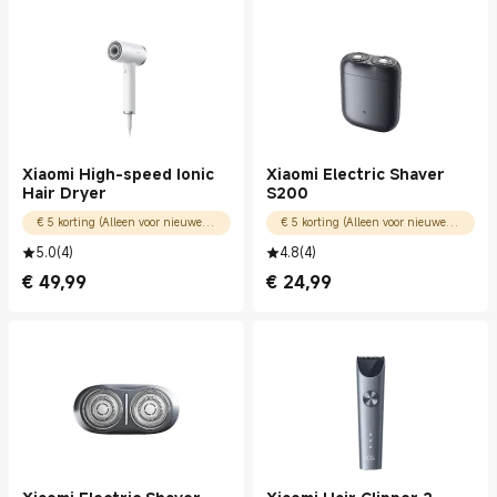
Xiaomi High-speed Ionic
Xiaomi Electric Shaver
Hair Dryer
S200
€ 5 korting (Alleen voor nieuwe gebruikers)
€ 5 korting (Alleen voor nieuwe gebruikers)
5.0
(
4
)
4.8
(
4
)
€
49,99
€
24,99
Current Price € 49.99
Current Price € 24.99