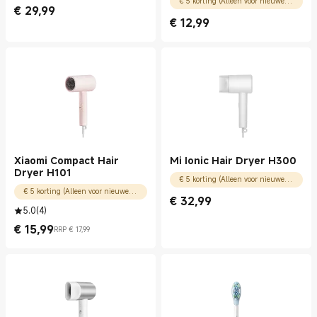
€ 5 korting (Alleen voor nieuwe gebruikers)
€
29,99
Current Price € 29.99
€
12,99
Current Price € 12.99
Xiaomi Compact Hair
Mi Ionic Hair Dryer H300
Dryer H101
€ 5 korting (Alleen voor nieuwe gebruikers)
€ 5 korting (Alleen voor nieuwe gebruikers)
€
32,99
Current Price € 32.99
5.0
(
4
)
€
15,99
RRP € 17,99
Current Price € 15.99
Marktprijs € 17,99