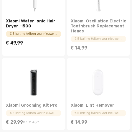
Xiaomi Water Ionic Hair
Xiaomi Oscillation Electric
Dryer H500
Toothbrush Replacement
Heads
€ 5 korting (Alleen voor nieuwe gebruikers)
€ 5 korting (Alleen voor nieuwe gebruikers)
€
49,99
Current Price € 49.99
€
14,99
Current Price € 14.99
Xiaomi Grooming Kit Pro
Xiaomi Lint Remover
€ 5 korting (Alleen voor nieuwe gebruikers)
€ 5 korting (Alleen voor nieuwe gebruikers)
€
29,99
€
14,99
RRP € 49,99
Current Price € 29.99
Marktprijs € 49,99
Current Price € 14.99