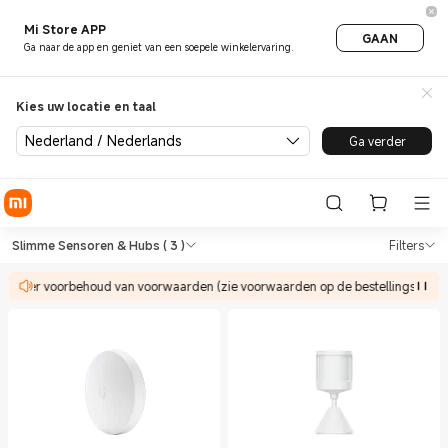
Mi Store APP
GAAN
Ga naar de app en geniet van een soepele winkelervaring.
Kies uw locatie en taal
Nederland / Nederlands
Ga verder
Shop Thuisbeveiliging Slimme
Shop Thuisbeveiliging Slimme Sensoren
Slimme Sensoren & Hubs
( 3 )
Filters
 onder voorbehoud van voorwaarden (zie voorwaarden op de bestellingspagin