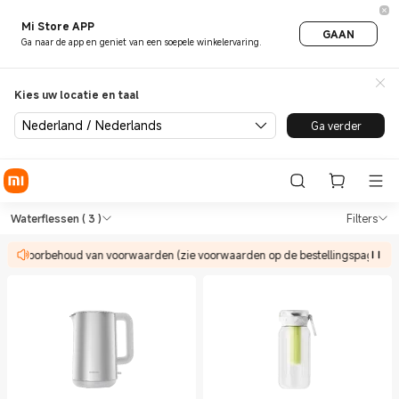
Mi Store APP
GAAN
Ga naar de app en geniet van een soepele winkelervaring.
Kies uw locatie en taal
Nederland / Nederlands
Ga verder
Shop Gezondheid & Fitness Wa
Shop Gezondheid & Fitness Waterflesse
Waterflessen
( 3 )
Filters
der voorbehoud van voorwaarden (zie voorwaarden op de bestellingspagina).