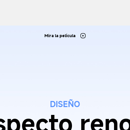
Mira la película
DISEÑO
specto ren