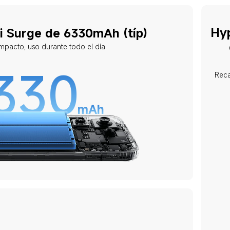
Hy
i Surge de 6330mAh (típ)
pacto, uso durante todo el día
330
Reca
mAh