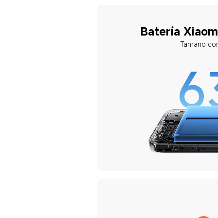
Batería Xiaom
Tamaño com
6