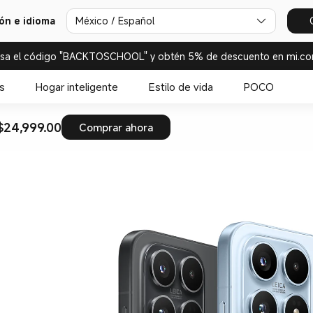
ión e idioma
México / Español
esa el código "BACKTOSCHOOL" y obtén 5% de descuento en mi.co
s
Hogar inteligente
Estilo de vida
POCO
$24,999.00
Comprar ahora