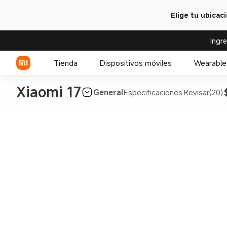
Elige tu ubicac
Ingr
Tienda
Dispositivos móviles
Wearable
Xiaomi 17
General
Especificaciones
Revisar(20)
Serie Xiaomi
Celulares POCO
Serie REDMI