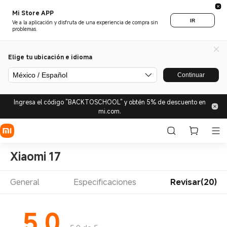
Mi Store APP
IR
Ve a la aplicación y disfruta de una experiencia de compra sin
problemas.
Elige tu ubicación e idioma
México / Español
Continuar
Ingresa el código "BACKTOSCHOOL" y obtén 5% de descuento en
mi.com.
Xiaomi 17
General
Especificaciones
Revisar(20)
5.0