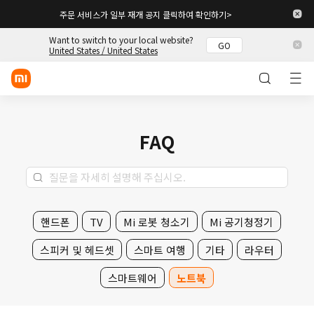
주문 서비스가 일부 재개 공지 클릭하여 확인하기>
Want to switch to your local website?
GO
로그인/회원 가입
United States / United States
스토어
모바일
FAQ
웨어러블
스마트 홈
라이프스타일
핸드폰
TV
Mi 로봇 청소기
Mi 공기청정기
POCO
스피커 및 헤드셋
스마트 여행
기타
라우터
스토리
스마트웨어
노트북
고객 지원