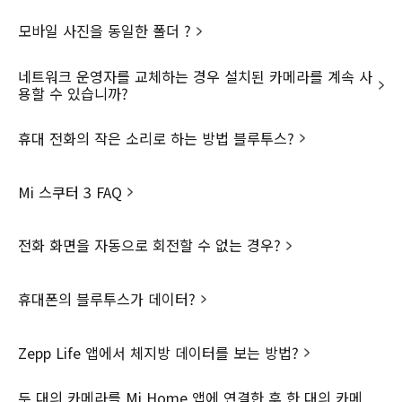
모바일 사진을 동일한 폴더 ?
서비스 약관
네트워크 운영자를 교체하는 경우 설치된 카메라를 계속 사
이용약관
고객 지원
용할 수 있습니까?
보증
Support
상품 더 알아보기
개인정보 처리방침
휴대 전화의 작은 소리로 하는 방법 블루투스?
사용자 가이드
모든 상품
회사소개
고정형 영상정보처리기기 운영·관리 방
서비스 센터
REDMI 시리즈
Xiaomi
침
Mi 스쿠터 3 FAQ
Xiaomi 스토어 찾기
웨어러블
임원진소개
쿠키 방침
Mi 포인트 이용 약관
스마트 홈
무결성 & 규정준수
전화 화면을 자동으로 회전할 수 없는 경우?
배송FAQ
Xiaomi For Business
HSBC은행 채무지급보증 안내—— 당
사는 고객님이 현금 결제한 금액에 대
교환∙반품 지침
Hyper OS
해 HSBC은행과 채무지급보증 계약을
체결에하여 안전거래를 보증하고 있습
휴대폰의 블루투스가 데이터?
전화 문의: 070-8015-1154
IMEI 교환
니다. 서비스 가입사실 확인 >
택배 수리 의뢰서
Mi 포인트 센터
직원 모집
Zepp Life 앱에서 체지방 데이터를 보는 방법?
두 대의 카메라를 Mi Home 앱에 연결한 후 한 대의 카메