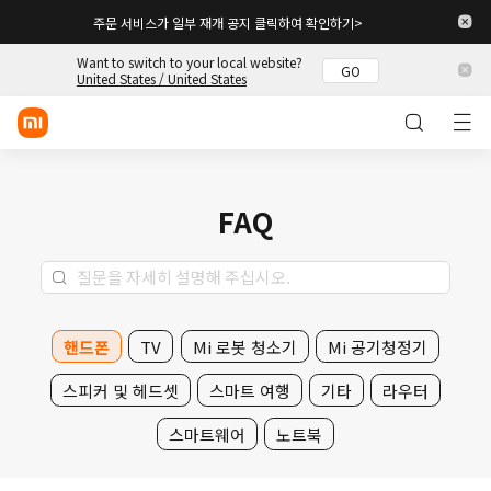
주문 서비스가 일부 재개 공지 클릭하여 확인하기>
Want to switch to your local website?
GO
로그인/회원 가입
United States / United States
스토어
모바일
FAQ
웨어러블
스마트 홈
라이프스타일
핸드폰
TV
Mi 로봇 청소기
Mi 공기청정기
POCO
스피커 및 헤드셋
스마트 여행
기타
라우터
스토리
스마트웨어
노트북
고객 지원