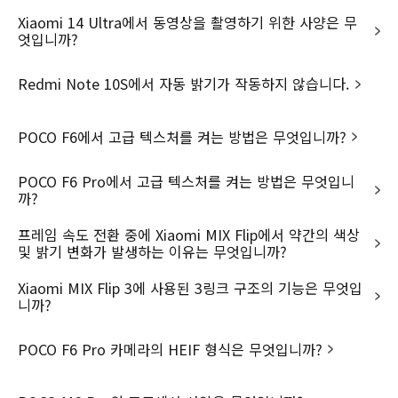
Xiaomi 14 Ultra에서 동영상을 촬영하기 위한 사양은 무
엇입니까?
서비스 약관
이용약관
고객 지원
Redmi Note 10S에서 자동 밝기가 작동하지 않습니다.
보증
Support
상품 더 알아보기
개인정보 처리방침
POCO F6에서 고급 텍스처를 켜는 방법은 무엇입니까?
사용자 가이드
모든 상품
회사소개
고정형 영상정보처리기기 운영·관리 방
서비스 센터
REDMI 시리즈
Xiaomi
침
POCO F6 Pro에서 고급 텍스처를 켜는 방법은 무엇입니
Xiaomi 스토어 찾기
웨어러블
까?
임원진소개
쿠키 방침
Mi 포인트 이용 약관
스마트 홈
무결성 & 규정준수
프레임 속도 전환 중에 Xiaomi MIX Flip에서 약간의 색상
배송FAQ
Xiaomi For Business
및 밝기 변화가 발생하는 이유는 무엇입니까?
HSBC은행 채무지급보증 안내—— 당
사는 고객님이 현금 결제한 금액에 대
교환∙반품 지침
Hyper OS
해 HSBC은행과 채무지급보증 계약을
Xiaomi MIX Flip 3에 사용된 3링크 구조의 기능은 무엇입
체결에하여 안전거래를 보증하고 있습
전화 문의: 070-8015-1154
니까?
IMEI 교환
니다. 서비스 가입사실 확인 >
택배 수리 의뢰서
Mi 포인트 센터
직원 모집
POCO F6 Pro 카메라의 HEIF 형식은 무엇입니까?