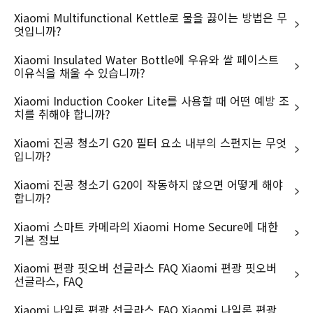
Xiaomi Multifunctional Kettle로 물을 끓이는 방법은 무
엇입니까?
서비스 약관
Xiaomi Insulated Water Bottle에 우유와 쌀 페이스트
이용약관
고객 지원
이유식을 채울 수 있습니까?
보증
Support
상품 더 알아보기
Xiaomi Induction Cooker Lite를 사용할 때 어떤 예방 조
개인정보 처리방침
사용자 가이드
모든 상품
회사소개
치를 취해야 합니까?
고정형 영상정보처리기기 운영·관리 방
서비스 센터
REDMI 시리즈
Xiaomi
침
Xiaomi 진공 청소기 G20 필터 요소 내부의 스펀지는 무엇
Xiaomi 스토어 찾기
웨어러블
입니까?
임원진소개
쿠키 방침
Mi 포인트 이용 약관
스마트 홈
무결성 & 규정준수
Xiaomi 진공 청소기 G20이 작동하지 않으면 어떻게 해야
배송FAQ
Xiaomi For Business
합니까?
HSBC은행 채무지급보증 안내—— 당
사는 고객님이 현금 결제한 금액에 대
교환∙반품 지침
Hyper OS
해 HSBC은행과 채무지급보증 계약을
Xiaomi 스마트 카메라의 Xiaomi Home Secure에 대한
체결에하여 안전거래를 보증하고 있습
전화 문의: 070-8015-1154
기본 정보
IMEI 교환
니다. 서비스 가입사실 확인 >
택배 수리 의뢰서
Mi 포인트 센터
직원 모집
Xiaomi 편광 핏오버 선글라스 FAQ Xiaomi 편광 핏오버
선글라스, FAQ
Xiaomi 나일론 편광 선글라스 FAQ Xiaomi 나일론 편광