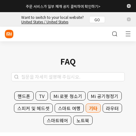
주문 서비스가 일부 재개 공지 클릭하여 확인하기>
Want to switch to your local website?
GO
로그인/회원 가입
United States / United States
스토어
모바일
FAQ
웨어러블
스마트 홈
라이프스타일
핸드폰
TV
Mi 로봇 청소기
Mi 공기청정기
POCO
스피커 및 헤드셋
스마트 여행
기타
라우터
스토리
스마트웨어
노트북
고객 지원