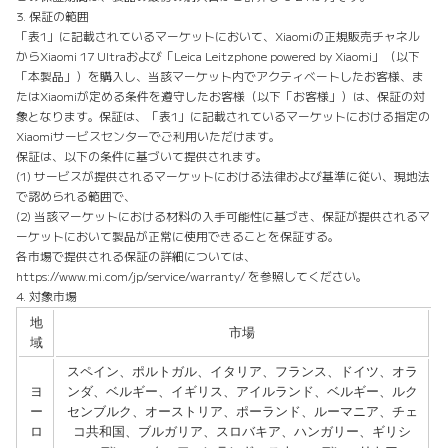
3. 保証の範囲
「表1」に記載されているマーケットにおいて、Xiaomiの正規販売チャネル
からXiaomi 17 Ultraおよび「Leica Leitzphone powered by Xiaomi」（以下
「本製品」）を購入し、当該マーケット内でアクティベートしたお客様、ま
たはXiaomiが定める条件を遵守したお客様（以下「お客様」）は、保証の対
象となります。保証は、「表1」に記載されているマーケットにおける指定の
Xiaomiサービスセンターでご利用いただけます。
保証は、以下の条件に基づいて提供されます。
(1) サービスが提供されるマーケットにおける法律および基準に従い、現地法
で認められる範囲で、
(2) 当該マーケットにおける材料の入手可能性に基づき、保証が提供されるマ
ーケットにおいて製品が正常に使用できることを保証する。
各市場で提供される保証の詳細については、
https://www.mi.com/jp/service/warranty/ を参照してください。
4. 対象市場
地
市場
域
スペイン、ポルトガル、イタリア、フランス、ドイツ、オラ
ヨ
ンダ、ベルギー、イギリス、アイルランド、ベルギー、ルク
ー
センブルク、オーストリア、ポーランド、ルーマニア、チェ
ロ
コ共和国、ブルガリア、スロバキア、ハンガリー、ギリシ