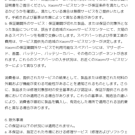
証明書をご提示ください。Xiaomiサービスセンターが保証条件を満たしてい
るかどうかを確認し、満たしている場合は無償サービスをご提供いたしま
す。手続きおよび基準は市場によって異なる場合があります。
b. 保証期間外のサービス：保証期間が切れた製品、または保証の対象外とな
った製品については、該当する地域のXiaomiサービスセンターにて、欠陥の
あるスペアパーツを有償で交換いたします。スペアパーツおよび作業工賃の
費用は、サービス提供先の地域のXiaomiサービスセンターが決定します。
Xiaomiの保証期間外サービスで利用可能なスペアパーツには、マザーボー
ド、画面、バッテリー、バッテリーカバー、その他のコンポーネントが含ま
れます。これらのスペアパーツの入手状況は、お近くのXiaomiサービスセン
ターによって異なります。
消費者は、提供されたサービスの結果として、製品または修理された材料の
外観および機能が変わる可能性があることを通知されるものとします。さら
に、製品または修理対象部材の安全基準および認証は、保証が提供される市
場においてのみ適用される場合があります。これらの基準は、現地法の違い
により、消費者が最初に製品を購入し、有効化した場所で適用される法的要
件と異なる場合があります。
6. 除外事項
この保証は以下の状況には適用されません。
a. 本保証は、指定された市場における修理サービス（修理およびソフトウェ