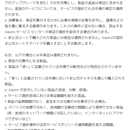
アのアップグレードを含む）のみを対象とし、製品の返品は保証に含まれま
せん。追加のサービスについては、サービスが提供される市場の規定が適用
されます。
b. 消費者は、保証を履行するために必要な情報の収集を許可し、譲渡および
指示書に署名する義務があります。これらの要件に従わない場合、該当する
Xiaomi サービス センターが保証の提供を拒否する場合があります。
c. 非公式ルートで購入された製品には保証は適用されません。Xiaomiが認め
る公式ルートでデバイスを購入することをお勧めします。
なお、以下の場合には本保証は適用されません。
a. 保証の対象外となる製品。
b. 製品は「表1」に記載されている市場では販売および有効化されていませ
ん。
c. 「表1」に記載されている市場において非公式チャネルを通じて購入された
製品。
d. Xiaomi が許可していない製品の改造、分解、修理。
e. サービス提供地域における保証期間を超えた製品。
f. 製品の品質問題がなく、返金または交換のみを要求される場合。
g. デバイスの故障ではなく、地域間の互換性の問題により使用できない製品
（例：地域のネットワーク規格に対応していない、インターネットにアクセ
スできないなど）
h. サービス提供場所の法定サービスポリシーの適用範囲を超える問題。