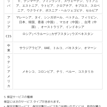
ッ
ャ、デンマーク、フィンランド、スウェーデン、リトアニ
パ
ア、エストニア、ラトビア、クロアチア、キプロス、スロベ
ニア、ウクライナ、ボスニア・ヘルツェゴビナ、セルビア
ア
マレーシア、タイ、シンガポール、ベトナム、フィリピン、
ジ
日本、韓国、香港（中国）、マカオ（中国）、台湾（中
ア
国）、オーストラリア、インドネシア
ロシア;ベラルーシ;カザフスタン;ウズベキスタン
CIS
中
サウジアラビア、UAE、トルコ、パキスタン、オマーン
東
ラ
テ
ン
ア
メキシコ、コロンビア、チリ、ペルー、コスタリカ
メ
リ
カ
5. 保証サービスの種類
保証には次のサービス タイプが含まれます。
a. 保証対象サービス：保証対象サービスをご利用いただくには、有効な購入