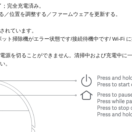
け完了；完全充電済み。
に戻る／位置を調整する／ファームウェアを更新する。
が切断されています。
ロボット掃除機がエラー状態です/接続待機中です/ Wi-Fi 
は電源を切ることができません。清掃中および充電中に
さい。