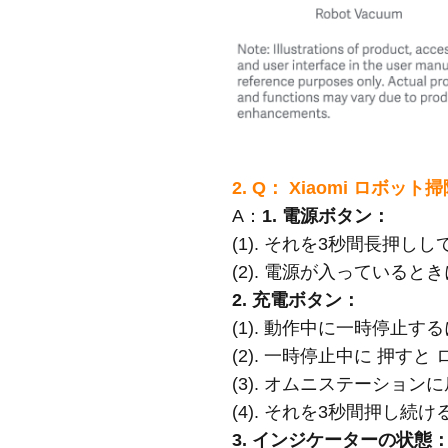
2. Q： Xiaomi ロボッ
A：
1. 電源ボタン：
(1). それを3秒間長押
(2). 電源が入っていると
2. 充電ボタン：
(1). 動作中に一時停止
(2). 一時停止中に 押す
(3). オムニステーショ
(4). それを3秒間押し
3. インジケーターの状態