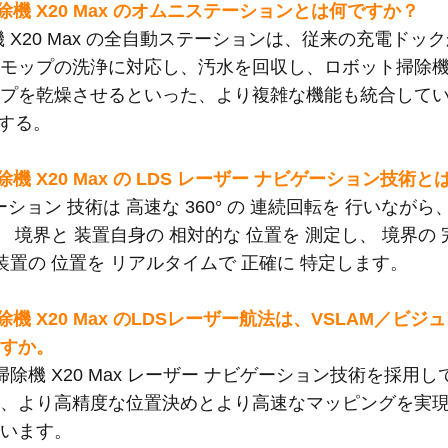
ット掃除機 X20 Max のオムニステーションとは何ですか？
掃除機 X20 Max の全自動ステーションは、従来の充電ド
、モップの洗浄に対応し、汚水を回収し、ロボット掃除
ップを乾燥させるといった、より複雑な機能も統合して
 する。
ット掃除機 X20 Max の LDS レーザー ナビゲーション技術
ーション 技術は 高速な 360° の 連続回転を 行いなが
。 境界と 装置自身の 相対的な 位置を 測定し、 境界の
装置の 位置を リアルタイムで 正確に 特定します。
ット掃除機 X20 Max のLDSレーザー航法は、VSLAM
ますか。
掃除機 X20 Max
レーザー ナビゲーション技術を採用して
て、より高精度な位置決めとより高速なマッピングを実
ています。