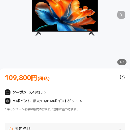
1/3
109,800
円
Current Price 円109800.00
(税込)
クーポン
5,490円
>
Miポイント
最大1098 Miポイントゲット
>
*
キャンペーン価格は最終のお支払い金額に基づきます。
お知らせ