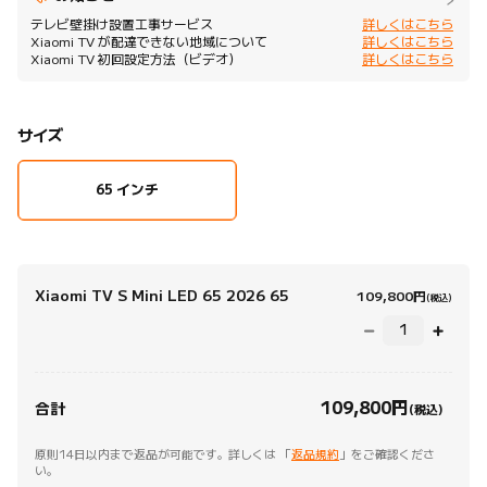
テレビ壁掛け設置工事サービス
詳しくはこちら
Xiaomi TV が配達できない地域について
詳しくはこちら
Xiaomi TV 初回設定方法（ビデオ）
詳しくはこちら
サイズ
65 インチ
Xiaomi TV S Mini LED 65 2026 65
Curr
109,800
円
(税込)
109,800
円
Current Price 円109800.00
合計
(税込)
原則14日以内まで返品が可能です。詳しくは 「
返品規約
」をご確認くださ
い。