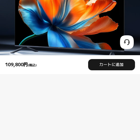
109,800
円
カートに追加
(税込)
Current Price 円109800