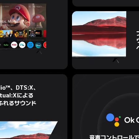
udio™、DTS:X、
rtual:Xによる

ふれるサウンド
音声コントロール