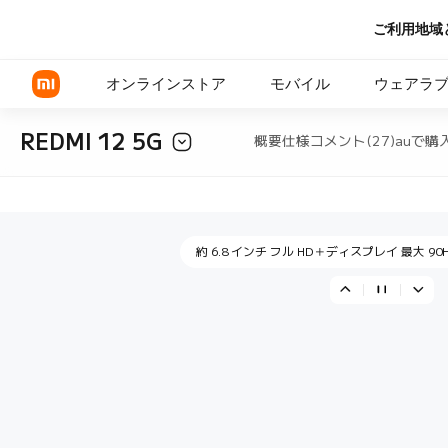
ご利用地域
安心して一日を過ごせる 5,000mAh 
オンラインストア
モバイル
ウェアラ
REDMI 12 5G
概要
仕様
コメント(27)
auで購
"高級感のあるガラス背面 シンプルなフラ
Xiaomi シリーズ
REDMI シリーズ
約 6.8 インチ フル HD＋ディスプレイ 最大 9
POCOシリーズ