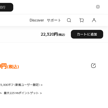
続行
Discover
サポート
22,320
円
カートに追加
(税込)
Current Price 円22320
0
円
ice 円22320.00
(税込)
3,000オフ (新規ユーザー限定)
>
ト
最大223 Miポイントゲット
>