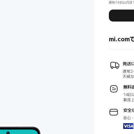
原則14日以内ま
mi.co
発送
通常2
天候
無料
14日
製造
安全
安心