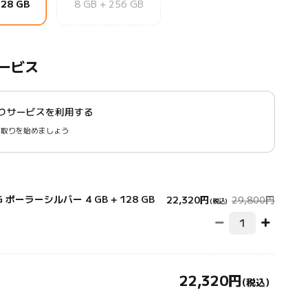
128 GB
8 GB + 256 GB
ービス
りサービスを利用する
下取りを始めましょう
Current Price 円
マーケテ
5G ポーラーシルバー 4 GB + 128 GB
22,320
円
29,800円
(税込)
22,320
円
Current Price 円22320.00
(税込)