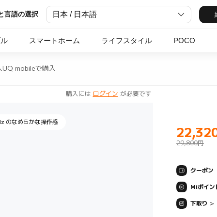
日本 / 日本語
と言語の選択
の大容量バッテリー
ブル
スマートホーム
ライフスタイル
POCO
入
UQ mobileで購入
ットデザイン "
購入には
ログイン
が必要です
0Hz のなめらかな操作感
22,32
Current Pr
29,800円
クーポン
Miポイン
下取り
>