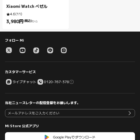
Xiaomi Watch ベゼル
4.6
(
11
)
3,980
円
(税込)
から
Current Price 円3980.00
フォロー Mi
カスタマーサービス
ライブチャット
0120-767-378
当社ニュースレターの配信登録をお願いします。
Mi Store 公式アプリ
Google Playでダウンロード