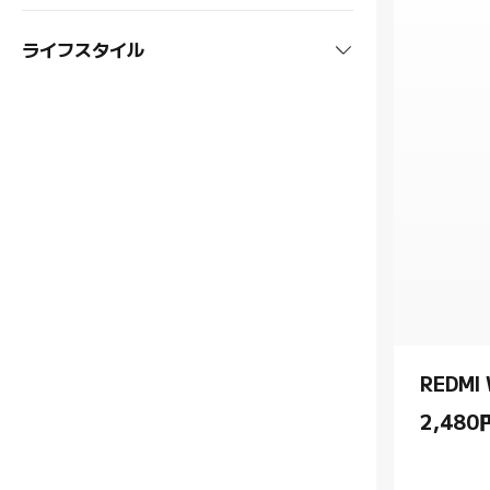
オーディオ・ビジュアル
ライフスタイル
テレビ
掃除機
充電機器
プロジェクター
ロボット掃除機
空調・季節家電
ACアダプター
パーソナルケア
スマートスピーカー
布団クリーナー
ヒーター
キッチン家電
ケーブル
口腔ケア
アウトドア
スティック掃除機
扇風機
エアフライヤー
照明
モバイルバッテリー
電動シェーバー
スーツケース
ヘルス & フィットネス
掃除機 アクセサリー
空気清浄機
炊飯器
ライト
セキュリティー
ヘアドライヤー
バッグ
体組成計
工具類
温湿度計
ポット
スマートカメラ
オフィス用品
ヘアカッター
グラス
衣類ケア
アクセサリー
ドライバー
ブレンダー
REDMI
スマートロック
モニター
鼻毛カッター
車モデル
ボトル・水筒
コードレスドリル
2,480
Current P
ルーター
ヘルスケア アクセサリー
ペットケア
セルフィースティック