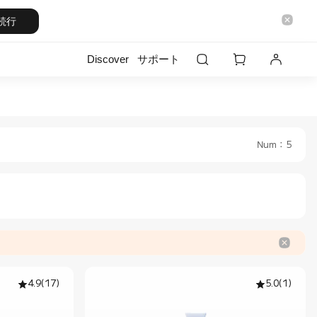
続行
Discover
サポート
fficial Store
i Japan Official Store
Num
：
5
4.9
(
17
)
5.0
(
1
)