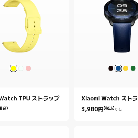
 Watch TPU ストラップ
Xiaomi Watch スト
税込)
3,980
円
(税込)
から
rice 円880.00
Current Price 円3980.00