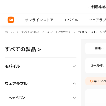
ご利用地域
オンラインストア
モバイル
ウェアラ
Shop スマートウォッチ ウォッチストラップ 
ホーム
/
すべての製品
/
スマートウォッチ
/
ウォッチストラップ
Shop スマ
Xiaomi シリーズ
すべての製品
>
関連
REDMI シリーズ
POCOシリーズ
セール中
:
モバイル
スマートフォン
キャンペ
ウェアラブル
Xiaomi シリーズ
タブレット
ヘッドホン
REDMI シリーズ
Xiaomiタブレット