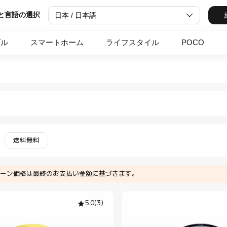
と言語の選択
日本 / 日本語
ブル
スマートホーム
ライフスタイル
POCO
in Xiaomi Xiaomi Japan O
ートウォッチ ウォッチストラップ in Xiaomi Xiaom
送料無料
ーン価格は最終のお支払い金額に基づきます。
5.0
(
3
)