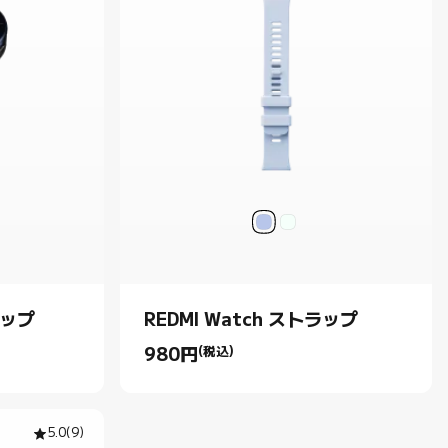
ラップ
REDMI Watch ストラップ
980
円
(税込)
Current Price 円980.00
5.0
(
9
)