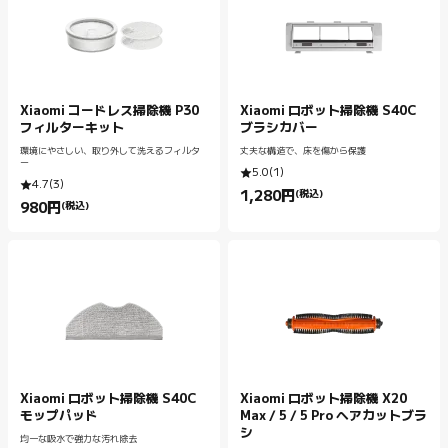
Xiaomi コードレス掃除機 P30
Xiaomi ロボット掃除機 S40C
フィルターキット
ブラシカバー
環境にやさしい、取り外して洗えるフィルタ
丈夫な構造で、床を傷から保護
ー
5.0
(
1
)
4.7
(
3
)
1,280
円
(税込)
Current Price 円1280.00
980
円
(税込)
Current Price 円980.00
Xiaomi ロボット掃除機 S40C
Xiaomi ロボット掃除機 X20
モップパッド
Max / 5 / 5 Pro ヘアカットブラ
シ
均一な吸水で強力な汚れ除去