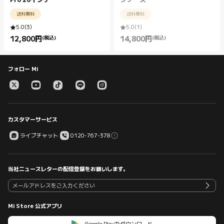
Pro 20インチ
ツケース
送料無料
送料無料
5.0
(
3
)
5.0
(
1
)
12,800
円
(税込)
14,800
円
(税込)
Current Price 円12800.00
Current Price 円14800.00
フォロー Mi
カスタマーサービス
ライブチャット
0120-767-378
当社ニュースレターの配信登録をお願いします。
Mi Store 公式アプリ