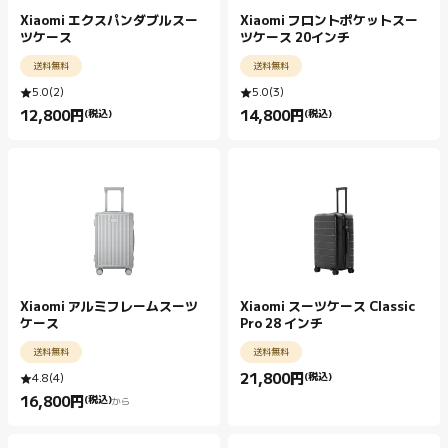
Xiaomi エクスパンダブルスー
Xiaomi フロントポケットスー
ツケース
ツケース 20インチ
送料無料
送料無料
5.0
(
2
)
5.0
(
3
)
12,800
円
(税込)
14,800
円
(税込)
Current Price 円12800.00
Current Price 円14800.00
Xiaomi アルミフレームスーツ
Xiaomi スーツケース Classic
ケース
Pro 28 インチ
送料無料
送料無料
21,800
円
(税込)
4.8
(
4
)
Current Price 円21800.00
16,800
円
(税込)
から
Current Price 円16800.00