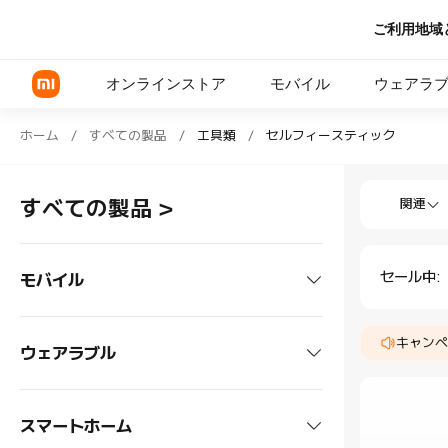
ご利用地域
オンラインストア
モバイル
ウェアラ
Shop 工具類 セルフィースティック in Xi
ホーム
/
すべての製品
/
工具類
/
セルフィースティック
Shop 工具
Xiaomi シリーズ
すべての製品
>
関連
REDMI シリーズ
POCOシリーズ
セール中
:
モバイル
スマートフォン
キャンペ
ウェアラブル
Xiaomi シリーズ
タブレット
ヘッドホン
スマートホーム
REDMI シリーズ
Xiaomiタブレット