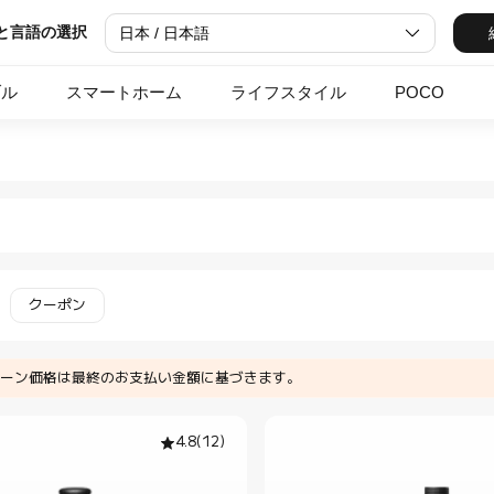
と言語の選択
日本 / 日本語
ブル
スマートホーム
ライフスタイル
POCO
aomi Xiaomi Japan Officia
類 セルフィースティック in Xiaomi Xiaomi Japa
クーポン
ーン価格は最終のお支払い金額に基づきます。
4.8
(
12
)