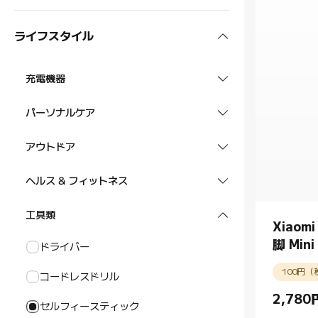
ヘッドホン
スマートウォッチ
POCOシリーズ
REDMIタブレット
オーディオ・ビジュアル
ライフスタイル
Xiaomi / REDMI スマートウォッチ
スマートバンド
スマートフォン アクセサリー
タブレット アクセサリー
テレビ
掃除機
ウォッチアクセサリー
Xiaomi / REDMI スマートバンド
イヤホン
充電機器
プロジェクター
ロボット掃除機
空調・季節家電
ウォッチストラップ
バンドストラップ
イヤホン
ACアダプター
スマートグラス
パーソナルケア
スマートスピーカー
布団クリーナー
ヒーター
キッチン家電
ケーブル
スマートオーディオグラス
口腔ケア
スマートタグ
アウトドア
スティック掃除機
扇風機
エアフライヤー
照明
モバイルバッテリー
電動シェーバー
スマートタグ
スーツケース
ヘルス & フィットネス
掃除機 アクセサリー
空気清浄機
炊飯器
ライト
セキュリティー
ヘアドライヤー
バッグ
体組成計
工具類
温湿度計
ポット
Xiao
スマートカメラ
オフィス用品
ヘアカッター
グラス
衣類ケア
脚 Mini
アクセサリー
ドライバー
ブレンダー
スマートロック
モニター
鼻毛カッター
車モデル
ボトル・水筒
100円（
コードレスドリル
ルーター
ヘルスケア アクセサリー
2,780
ペットケア
Current P
セルフィースティック