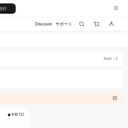
続行
Discover
サポート
l Store
n Official Store
Num
：
2
4.8
(
12
)