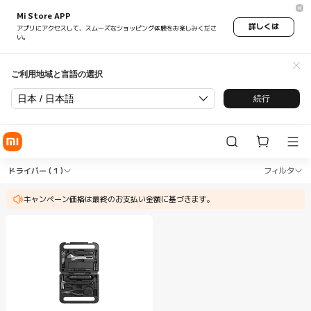
Mi Store APP
詳しくは
アプリにアクセスして、スムーズなショッピング体験をお楽しみくださ
い。
ご利用地域と言語の選択
日本 / 日本語
続行
Shop 工具類 ドライバー in Xiaomi Xiaomi Jap
Shop 工具類 ドライバー in Xiaomi Xi
ドライバー
( 1 )
フィルタ
キャンペーン価格は最終のお支払い金額に基づきます。