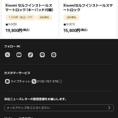
Xiaomi セルフインストールス
Xiaomiセルフインストールスマ
マートロック (キーパッド付属)
ートロック
1,000円（税込）OFF
送料無料
送料無料
5.0
(
3
)
5.0
(
1
)
19,800
円
(税込)
15,800
円
(税込)
Current Price 円19800.00
Current Price 円15800.00
フォロー Mi
カスタマーサービス
ライブチャット
0120-767-378
当社ニュースレターの配信登録をお願いします。