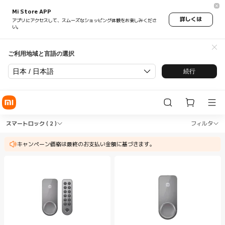
Mi Store APP
詳しくは
アプリにアクセスして、スムーズなショッピング体験をお楽しみくださ
い。
ご利用地域と言語の選択
日本 / 日本語
続行
Shop セキュリティー スマートロック in Xiaomi Xi
Shop セキュリティー スマートロック in X
スマートロック
( 2 )
フィルタ
キャンペーン価格は最終のお支払い金額に基づきます。