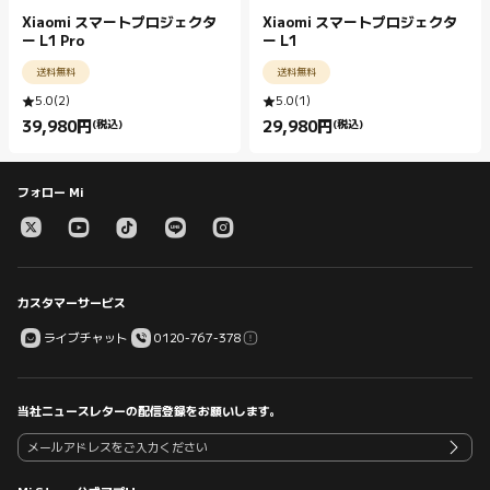
Xiaomi スマートプロジェクタ
Xiaomi スマートプロジェクタ
ー L1 Pro
ー L1
送料無料
送料無料
5.0
(
2
)
5.0
(
1
)
39,980
円
(税込)
29,980
円
(税込)
Current Price 円39980.00
Current Price 円29980.00
フォロー Mi
カスタマーサービス
ライブチャット
0120-767-378
当社ニュースレターの配信登録をお願いします。