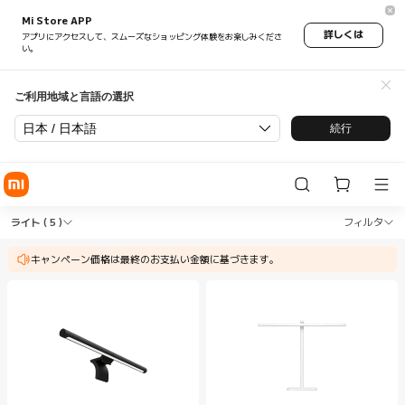
Mi Store APP
詳しくは
アプリにアクセスして、スムーズなショッピング体験をお楽しみくださ
い。
ご利用地域と言語の選択
日本 / 日本語
続行
Shop 照明 ライト in Xiaomi Xiaomi Japan Of
Shop 照明 ライト in Xiaomi Xiaomi
ライト
( 5 )
フィルタ
キャンペーン価格は最終のお支払い金額に基づきます。