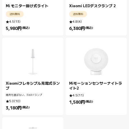
Mi モニター掛け式ライト
Xiaomi LEDデスクランプ 2
送料無料
送料無料
4.5
(
13
)
4.8
(
4
)
5,980
円
(税込)
6,380
円
(税込)
Current Price 円5980.00
Current Price 円6380.00
Xiaomiフレキシブル充電式ラン
Miモーションセンサーナイトラ
プ
イト2
場所を選ばない、3WAYランプ
4.5
(
11
)
5.0
(
10
)
1,580
円
(税込)
Current Price 円1580.00
3,180
円
(税込)
Current Price 円3180.00