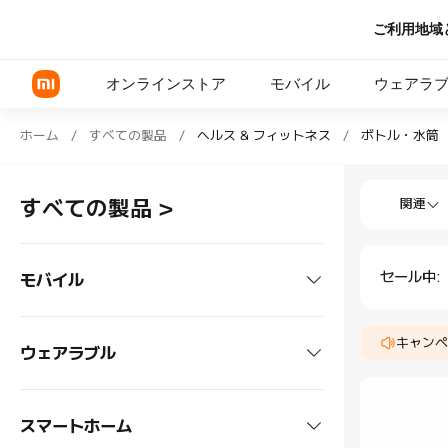
ご利用地域
オンラインストア
モバイル
ウェアラ
Shop ヘルス & フィットネス ボトル・水筒 
ホーム
/
すべての製品
/
ヘルス & フィットネス
/
ボトル・水筒
Shop ヘル
Xiaomi シリーズ
すべての製品
>
関連
REDMI シリーズ
POCOシリーズ
セール中
:
モバイル
スマートフォン
キャンペ
ウェアラブル
Xiaomi シリーズ
タブレット
ヘッドホン
スマートホーム
REDMI シリーズ
Xiaomiタブレット