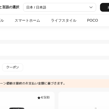
と言語の選択
日本 / 日本語
ブル
スマートホーム
ライフスタイル
POCO
in Xiaomi Xiaomi Japan Of
ス & フィットネス ボトル・水筒 in Xiaomi Xiaomi
クーポン
ーン価格は最終のお支払い金額に基づきます。
4.5
(
8
)