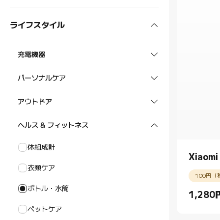
ヘッドホン
スマートウォッチ
POCOシリーズ
REDMIタブレット
オーディオ・ビジュアル
ライフスタイル
Xiaomi / REDMI スマートウォッチ
スマートバンド
スマートフォン アクセサリー
タブレット アクセサリー
テレビ
掃除機
ウォッチアクセサリー
Xiaomi / REDMI スマートバンド
イヤホン
充電機器
プロジェクター
ロボット掃除機
空調・季節家電
ウォッチストラップ
バンドストラップ
イヤホン
ACアダプター
スマートグラス
パーソナルケア
スマートスピーカー
布団クリーナー
ヒーター
キッチン家電
ケーブル
スマートオーディオグラス
口腔ケア
スマートタグ
アウトドア
スティック掃除機
扇風機
エアフライヤー
照明
モバイルバッテリー
電動シェーバー
スマートタグ
スーツケース
ヘルス & フィットネス
掃除機 アクセサリー
空気清浄機
炊飯器
ライト
セキュリティー
ヘアドライヤー
バッグ
体組成計
温湿度計
ポット
Xiao
スマートカメラ
オフィス用品
ヘアカッター
グラス
衣類ケア
アクセサリー
ブレンダー
100円（
スマートロック
モニター
鼻毛カッター
車モデル
ボトル・水筒
1,280
Current P
ルーター
ヘルスケア アクセサリー
ペットケア