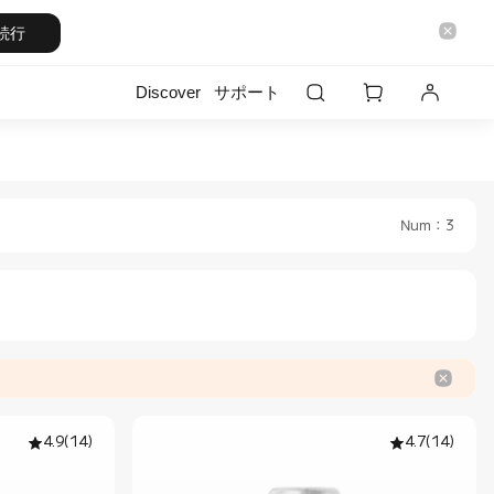
続行
Discover
サポート
ficial Store
 Japan Official Store
Num
：
3
4.9
(
14
)
4.7
(
14
)