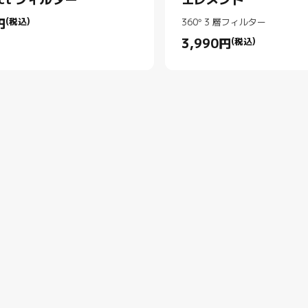
act フィルター
エレメント
円
(税込)
360° 3 層フィルター
rice 円3780.00
3,990
円
(税込)
Current Price 円3990.00