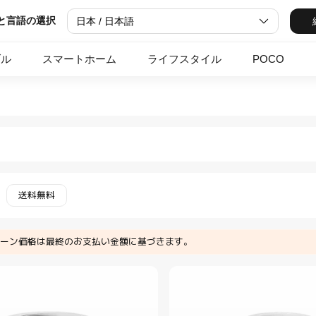
と言語の選択
日本 / 日本語
ブル
スマートホーム
ライフスタイル
POCO
aomi Xiaomi Japan Officia
・季節家電 アクセサリー in Xiaomi Xiaomi Japa
送料無料
ーン価格は最終のお支払い金額に基づきます。