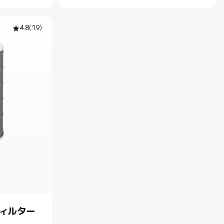
4.8
(
19
)
フィルター