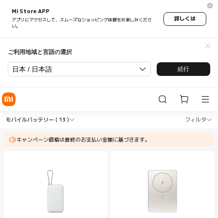
Mi Store APP
詳しくは
アプリにアクセスして、スムーズなショッピング体験をお楽しみくださ
い。
ご利用地域と言語の選択
日本 / 日本語
続行
Shop 充電機器 モバイルバッテリー in Xiaomi Xia
Shop 充電機器 モバイルバッテリー in Xi
モバイルバッテリー
( 13 )
フィルタ
キャンペーン価格は最終のお支払い金額に基づきます。