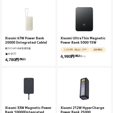
Xiaomi 67W Power Bank
Xiaomi UltraThin Magnetic
20000 (Integrated Cable)
Power Bank 5000 15W
最大65Wの本体急速充電
1,000円（税込）OFF
送料無料
4.9
(
7
)
6,980
円
(税込)
から
Current Price 円6980.00
4,780
円
(税込)
Current Price 円4780.00
Xiaomi 33W Magnetic Power
Xiaomi 212W HyperCharge
Bank 10000(Integrated
Power Bank 25000