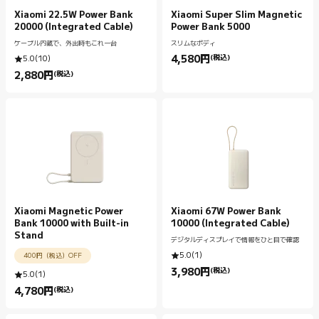
Xiaomi 22.5W Power Bank
Xiaomi Super Slim Magnetic
20000 (Integrated Cable)
Power Bank 5000
ケーブル内蔵で、外出時もこれ一台
スリムなボディ
4,580
円
(税込)
5.0
(
10
)
Current Price 円4580.00
2,880
円
(税込)
Current Price 円2880.00
Xiaomi Magnetic Power
Xiaomi 67W Power Bank
Bank 10000 with Built-in
10000 (Integrated Cable)
Stand
デジタルディスプレイで情報をひと目で確認
5.0
(
1
)
400円（税込）OFF
3,980
円
(税込)
5.0
(
1
)
Current Price 円3980.00
4,780
円
(税込)
Current Price 円4780.00