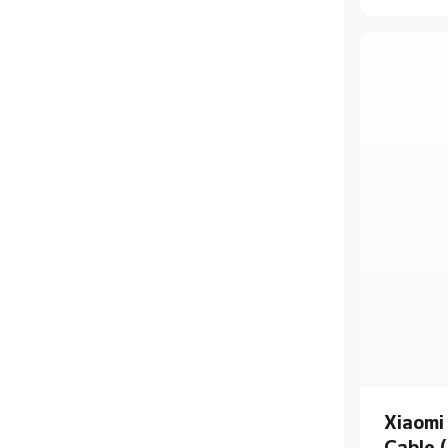
フォトプリンター
ヘアカッター
グラス
衣類ケア
ドライバー
キーボード・マウス
鼻毛カッター
車モデル
ボトル・水筒
コードレスドリル
インクペン
ヘルスケア アクセサリー
ペットケア
セルフィースティック
ハブ
Xiaomi