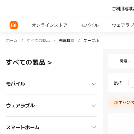
ご利用地域
オンラインストア
モバイル
ウェアラ
Shop 充電機器 ケーブル in Xiaomi Xi
ホーム
/
すべての製品
/
充電機器
/
ケーブル
Shop 充電機
Xiaomi シリーズ
すべての製品
>
関連
REDMI シリーズ
POCOシリーズ
長さ
:
モバイル
スマートフォン
キャンペ
ウェアラブル
Xiaomi シリーズ
タブレット
ヘッドホン
スマートホーム
REDMI シリーズ
Xiaomiタブレット