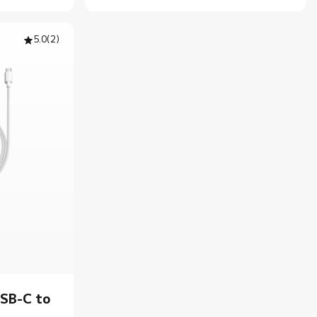
5.0
(
2
)
USB-C to