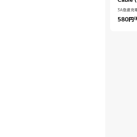
Cable 
3A急速充
580
円
(
Current P