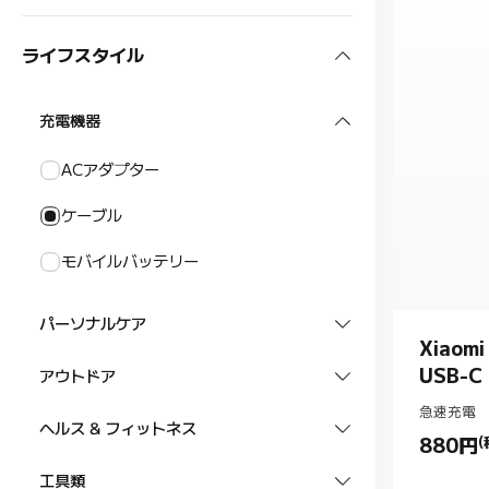
ヘッドホン
スマートウォッチ
POCOシリーズ
REDMIタブレット
オーディオ・ビジュアル
ライフスタイル
Xiaomi / REDMI スマートウォッチ
スマートバンド
スマートフォン アクセサリー
タブレット アクセサリー
テレビ
掃除機
ウォッチアクセサリー
Xiaomi / REDMI スマートバンド
イヤホン
充電機器
プロジェクター
ロボット掃除機
空調・季節家電
ウォッチストラップ
バンドストラップ
イヤホン
ACアダプター
スマートグラス
スマートスピーカー
布団クリーナー
ヒーター
キッチン家電
ケーブル
スマートオーディオグラス
スマートタグ
スティック掃除機
扇風機
エアフライヤー
照明
モバイルバッテリー
スマートタグ
掃除機 アクセサリー
空気清浄機
炊飯器
ライト
セキュリティー
パーソナルケア
温湿度計
ポット
Xiaomi
スマートカメラ
オフィス用品
口腔ケア
USB-C 
アウトドア
アクセサリー
ブレンダー
スマートロック
モニター
急速充電
電動シェーバー
スーツケース
ヘルス & フィットネス
880
円
(
ルーター
Current P
ヘアドライヤー
バッグ
体組成計
工具類