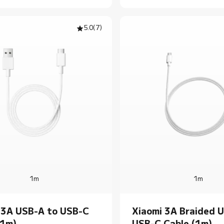
5.0
(
7
)
1m
1m
 3A USB-A to USB-C
Xiaomi 3A Braided 