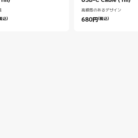
(1m)
USB-C Cable (1m)
電
高級感のあるデザイン
税込)
680
円
(税込)
rice 円580.00
Current Price 円680.00