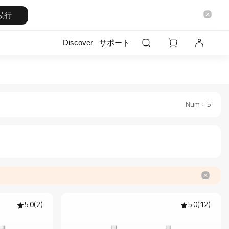
続行
Discover
サポート
al Store
Num
：
5
5.0
(
2
)
5.0
(
12
)