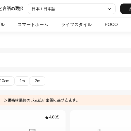
と言語の選択
日本 / 日本語
ブル
スマートホーム
ライフスタイル
POCO
aomi Japan Official Store
器 ケーブル in Xiaomi Xiaomi Japan Offici
10cm
1m
2m
ーン価格は最終のお支払い金額に基づきます。
4.8
(
6
)