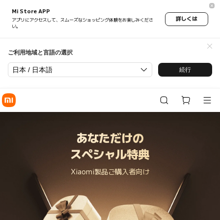
あなただけのスペシャル特典 - Xiao
Mi Store APP
詳しくは
アプリにアクセスして、スムーズなショッピング体験をお楽しみくださ
い。
ご利用地域と言語の選択
日本 / 日本語
続行
あなただけの
スペシャル特典
Xiaomi製品ご購入者向け