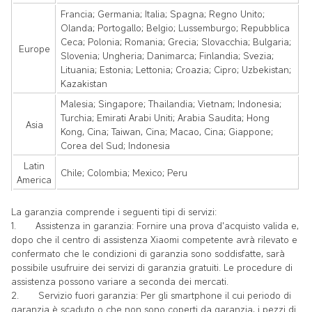
Francia; Germania; Italia; Spagna; Regno Unito;
Olanda; Portogallo; Belgio; Lussemburgo; Repubblica
Ceca; Polonia; Romania; Grecia; Slovacchia; Bulgaria;
Europe
Slovenia; Ungheria; Danimarca; Finlandia; Svezia;
Lituania; Estonia; Lettonia; Croazia; Cipro; Uzbekistan;
Kazakistan
Malesia; Singapore; Thailandia; Vietnam; Indonesia;
Turchia; Emirati Arabi Uniti; Arabia Saudita; Hong
Asia
Kong, Cina; Taiwan, Cina; Macao, Cina; Giappone;
Corea del Sud; Indonesia
Latin
Chile; Colombia; Mexico; Peru
America
La garanzia comprende i seguenti tipi di servizi:
1.
Assistenza in garanzia: Fornire una prova d'acquisto valida e,
dopo che il centro di assistenza Xiaomi competente avrà rilevato e
confermato che le condizioni di garanzia sono soddisfatte, sarà
possibile usufruire dei servizi di garanzia gratuiti. Le procedure di
assistenza possono variare a seconda dei mercati.
2.
Servizio fuori garanzia: Per gli smartphone il cui periodo di
garanzia è scaduto o che non sono coperti da garanzia, i pezzi di