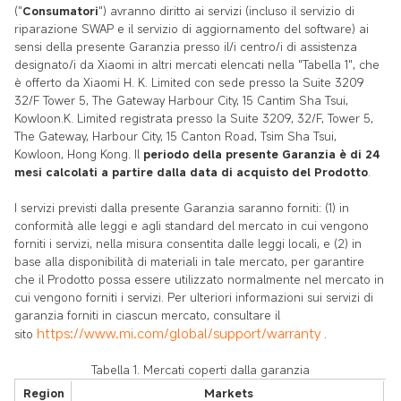
("
Consumatori
") avranno diritto ai servizi (incluso il servizio di
riparazione SWAP e il servizio di aggiornamento del software) ai
sensi della presente Garanzia presso il/i centro/i di assistenza
designato/i da Xiaomi in altri mercati elencati nella "Tabella 1", che
è offerto da Xiaomi H. K. Limited con sede presso la Suite 3209
32/F Tower 5, The Gateway Harbour City, 15 Cantim Sha Tsui,
Kowloon.K. Limited registrata presso la Suite 3209, 32/F, Tower 5,
The Gateway, Harbour City, 15 Canton Road, Tsim Sha Tsui,
Kowloon, Hong Kong. Il
periodo della presente Garanzia è di 24
mesi calcolati a partire dalla data di acquisto del Prodotto
.
I servizi previsti dalla presente Garanzia saranno forniti: (1) in
conformità alle leggi e agli standard del mercato in cui vengono
forniti i servizi, nella misura consentita dalle leggi locali, e (2) in
base alla disponibilità di materiali in tale mercato, per garantire
che il Prodotto possa essere utilizzato normalmente nel mercato in
cui vengono forniti i servizi. Per ulteriori informazioni sui servizi di
garanzia forniti in ciascun mercato, consultare il
https://www.mi.com/global/support/warranty
sito
.
Tabella 1. Mercati coperti dalla garanzia
Region
Markets