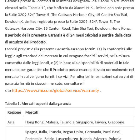
Garanzia presso il/i centro/i di assistenza designato/i da Xiaomi in altri mercati
elencati nella "Tabella 1", che è offerto da Xiaomi H. K. Limited con sede presso
la Suite 3209 32/F Tower 5, The Gateway Harbour City, 15 Cantim Sha Tsui,
Kowloon.K. Limited registrata presso la Suite 3209, 32/F, Tower 5, The
Gateway, Harbour City, 15 Canton Road, Tsim Sha Tsui, Kowloon, Hong Kong.
Il
periodo della presente Garanzia è di 24 mesi calcolati a partire dalla data
di acquisto del Prodotto
.
I servizi previsti dalla presente Garanzia saranno forniti: (1) in conformità alle
leggi e agli standard del mercato in cui vengono forniti i servizi, nella misura
consentita dalle leggi locali, e (2) in base alla disponibilità di materiali in tale
mercato, per garantire che il Prodotto possa essere utilizzato normalmente nel
mercato in cui vengono forniti i servizi. Per ulteriori informazioni sui servizi di
garanzia forniti in ciascun mercato, consultare il
https://www.mi.com/global/service/warranty
sito
.
Tabella 1. Mercati coperti dalla garanzia
Regione
Mercati
Asia
Hong Kong,
Malesia, Tailandia, Singapore, Taiwan,
Giappone
Spagna, Italia, Francia, Regno Unito, Germania, Paesi Bassi,
Portogallo, Belgio, Lussemburgo, Irlanda, Svizzera,
Polonia,