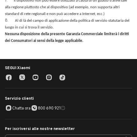
7.
Il dispositivo non può essere utilizzato a causa di un guasto trasversale
alla regione piuttosto che al dispositivo (ad esempio, non supporta altri
standard di rete regionali e non può accedere a Internet, ecc.)
8.
Al di là del campo di applicazione della politica di servizio statutaria del
luogo in cui si trova il servizio.
Nessuna disposizione della presente Garanzia Commerciale limiterà i diritti
dei Consumatori ai sensi della legge applicabile.
SEGUI Xiaomi
Servizio clienti
Chatta ora
800 690 921
Per iscriversi alle nostre newsletter