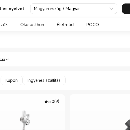
Magyarország / Magyar
t és nyelvet!
özök
Okosotthon
Életmód
POCO
 in Xiaomi Official Store
zívók Álló porszívók in Xiaomi Official
cia
Kupon
Ingyenes szállítás
5.0
(
9
)