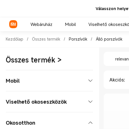
Válasszon helye
Webáruház
Mobil
Viselhető okoseszk
Shop Porszívók Álló porszívók
Kezdőlap
/
Összes termék
/
Porszívók
/
Álló porszívók
Shop Pors
Xiaomi sorozat
Összes termék
>
relevan
REDMI sorozat
POCO telefonok
Akciós
:
Mobil
Mobiltelefonok
Viselhető okoseszközök
Xiaomi sorozat
Tabletek
Okosórák
Okosotthon
REDMI sorozat
Tablet