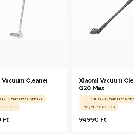
i Vacuum Cleaner
Xiaomi Vacuum Cle
G20 Max
ak új felhasználóknak)
-10% (Csak új felhasználók
 szállítás
Ingyenes szállítás
0
Ft
94 990
Ft
rice Ft69990.00
Current Price Ft94990.00