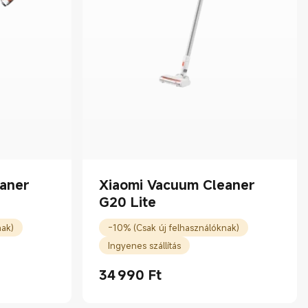
aner
Xiaomi Vacuum Cleaner
G20 Lite
nak)
-10% (Csak új felhasználóknak)
Ingyenes szállítás
34 990
Ft
Current Price Ft34990.00