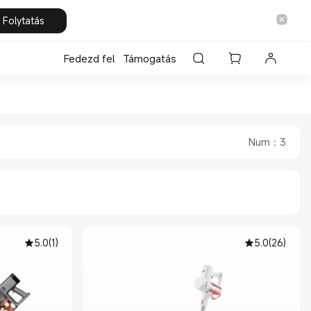
Folytatás
Fedezd fel
Támogatás
 Store
Num
：
3
5.0
(
1
)
5.0
(
26
)